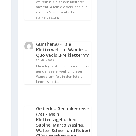
weiterhin die besten Kletterer
anzieht. Allein die Versuche auf
diesem Niveau sind schon eine
starke Leistung.…
Gunther30
Die
zu
Kletterwelt im Wandel –
Quo vadis „Freiklettern“?
23. März 2026
Ehrlich gesagt spricht mir dein Text
aus der Seele, weil ich diesen
Wandel am Fels in den letzten
Jahren selbst…
Gelbeck – Gedankenreise
(7a) – Mein
Klettertagebuch
zu
Sabine, Marco Wasina,
Walter Schierl und Robert
Glück machen eine