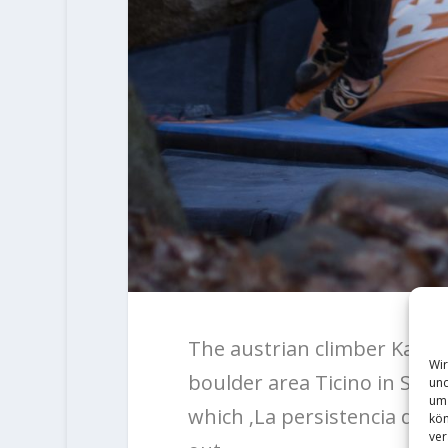
The austrian climber Karo S
Wir
boulder area Ticino in Switz
und
um 
which ‚La persistencia de 
kön
ver