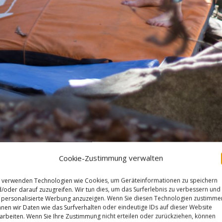
Cookie-Zustimmung verwalten
innhuber has had a very productive trip in
 verwenden Technologien wie Cookies, um Geräteinformationen zu speichern
erland doing three 7c’s and eight 8A’s out of
/oder darauf zuzugreifen. Wir tun dies, um das Surferlebnis zu verbessern und
personalisierte Werbung anzuzeigen. Wenn Sie diesen Technologien zustimme
la memoria‘ (8A+) and Pamplemousse 8A sticks
nen wir Daten wie das Surfverhalten oder eindeutige IDs auf dieser Website
arbeiten. Wenn Sie Ihre Zustimmung nicht erteilen oder zurückziehen, können