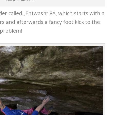
View from the Airbnb
der called „Entwash“ 8A, which starts with a
s and afterwards a fancy foot kick to the
 problem!