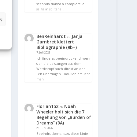
seconda donna a compiere la
salita in solitaria…
N
BenReinhardt
Janja
zu
Garnbret klettert
Bibliographie (9b+)
7. Juli 2026
Ich finde es beeindruckend, wenn
sich die Leistungen aus dem
Wettkampf auch direkt an den
Fels übertragen. Draußen braucht
man…
Florian152
Noah
zu
Wheeler holt sich die 7.
Begehung von „Burden of
Dreams“ (9A)
26. Juni 2026
Beeindruckend, dass diese Linie