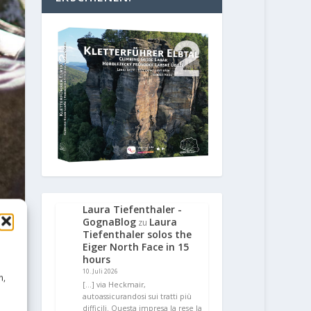
Laura Tiefenthaler -
GognaBlog
Laura
zu
Tiefenthaler solos the
Eiger North Face in 15
hours
10. Juli 2026
n,
[…] via Heckmair,
autoassicurandosi sui tratti più
difficili. Questa impresa la rese la