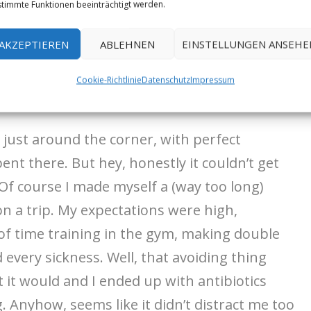
timmte Funktionen beeinträchtigt werden.
AKZEPTIEREN
ABLEHNEN
EINSTELLUNGEN ANSEHE
uccessful trip:
Cookie-Richtlinie
Datenschutz
Impressum
 just around the corner, with perfect
ent there. But hey, honestly it couldn’t get
Of course I made myself a (way too long)
o on a trip. My expectations were high,
t of time training in the gym, making double
 every sickness. Well, that avoiding thing
t it would and I ended up with antibiotics
g. Anyhow, seems like it didn’t distract me too