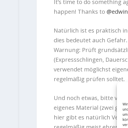
It’s time to do something ag
happen! Thanks to
@edwin
Natürlich ist es praktisch
dies bedeutet auch Gefahr.
Warnung: Prüft grundsätzli
(Expressschlingen, Dauersc
verwendet möglichst eigene
regelmäßig prüfen solltet.
Und noch etwas, bitte ver
Wir
eigenes Material (zwei geg
und
um 
hier gibt es natürlich Ver
kön
ver
regelmäßig meist ehrenamt