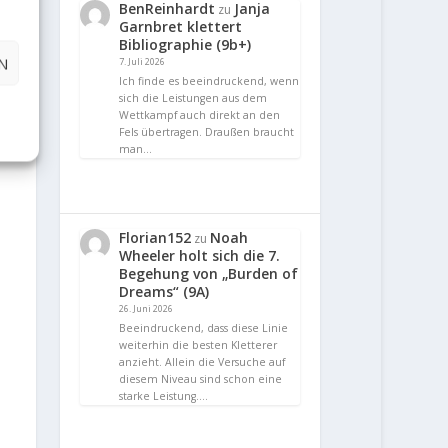
BenReinhardt
Janja
zu
Garnbret klettert
Bibliographie (9b+)
N
7. Juli 2026
Ich finde es beeindruckend, wenn
sich die Leistungen aus dem
Wettkampf auch direkt an den
Fels übertragen. Draußen braucht
man…
Florian152
Noah
zu
Wheeler holt sich die 7.
Begehung von „Burden of
Dreams“ (9A)
26. Juni 2026
Beeindruckend, dass diese Linie
weiterhin die besten Kletterer
anzieht. Allein die Versuche auf
diesem Niveau sind schon eine
starke Leistung.…