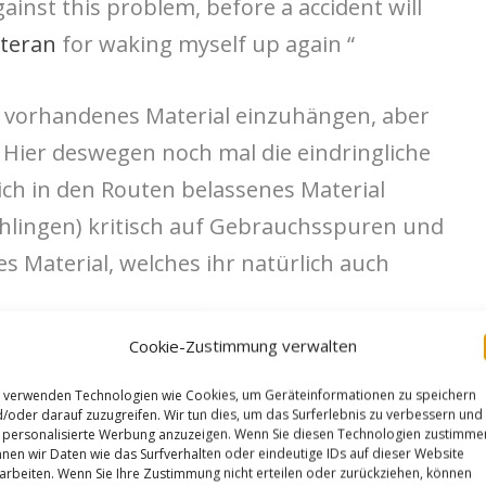
ainst this problem, before a accident will
teran
for waking myself up again “
 in vorhandenes Material einzuhängen, aber
 Hier deswegen noch mal die eindringliche
ch in den Routen belassenes Material
hlingen) kritisch auf Gebrauchsspuren und
s Material, welches ihr natürlich auch
Cookie-Zustimmung verwalten
wendet zum Umlenken in Routen euer
 verwenden Technologien wie Cookies, um Geräteinformationen zu speichern
enläufige Exen bzw. Schraubkarabiner). Auch
/oder darauf zuzugreifen. Wir tun dies, um das Surferlebnis zu verbessern und
personalisierte Werbung anzuzeigen. Wenn Sie diesen Technologien zustimme
schleiß und diese Umlenker müssen
nen wir Daten wie das Surfverhalten oder eindeutige IDs auf dieser Website
arbeiten. Wenn Sie Ihre Zustimmung nicht erteilen oder zurückziehen, können
lich gewechselt werden.