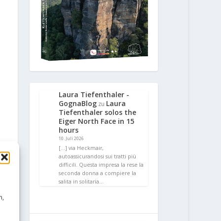
Laura Tiefenthaler -
GognaBlog
Laura
zu
Tiefenthaler solos the
Eiger North Face in 15
hours
10. Juli 2026
[…] via Heckmair,
autoassicurandosi sui tratti più
difficili. Questa impresa la rese la
seconda donna a compiere la
salita in solitaria…
n,