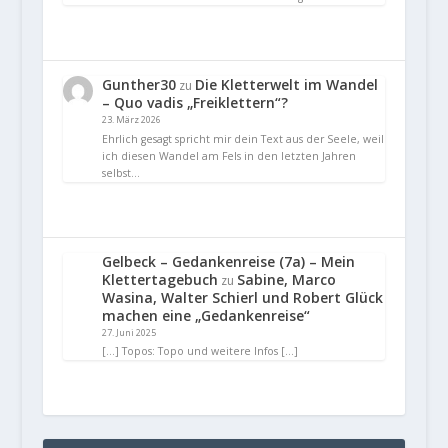
Gunther30
Die Kletterwelt im Wandel
zu
– Quo vadis „Freiklettern“?
23. März 2026
Ehrlich gesagt spricht mir dein Text aus der Seele, weil
ich diesen Wandel am Fels in den letzten Jahren
selbst…
Gelbeck – Gedankenreise (7a) – Mein
Klettertagebuch
Sabine, Marco
zu
Wasina, Walter Schierl und Robert Glück
machen eine „Gedankenreise“
27. Juni 2025
[…] Topos: Topo und weitere Infos […]