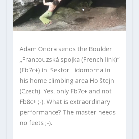
Adam Ondra sends the Boulder
„Francouzská spojka (French link)“
(Fb7c+) in Sektor Lidomorna in
his home climbing area Holštejn
(Czech). Yes, only Fb7c+ and not
Fb8c+ ;-). What is extraordinary
performance? The master needs
no feets ;-).