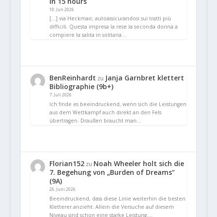
in 15 hours
10. Juli 2026
[…] via Heckmair, autoassicurandosi sui tratti più
difficili. Questa impresa la rese la seconda donna a
compiere la salita in solitaria…
BenReinhardt
Janja Garnbret klettert
zu
Bibliographie (9b+)
7. Juli 2026
Ich finde es beeindruckend, wenn sich die Leistungen
aus dem Wettkampf auch direkt an den Fels
übertragen. Draußen braucht man…
Florian152
Noah Wheeler holt sich die
zu
7. Begehung von „Burden of Dreams“
(9A)
26. Juni 2026
Beeindruckend, dass diese Linie weiterhin die besten
Kletterer anzieht. Allein die Versuche auf diesem
Niveau sind schon eine starke Leistung.…