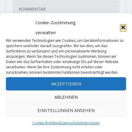
Cookie-Zustimmung
verwalten
Wir verwenden Technologien wie Cookies, um Geräteinformationen zu
speichern und/oder darauf zuzugreifen. Wir tun dies, um das
Surferlebnis zu verbessern und um personalisierte Werbung
anzuzeigen. Wenn Sie diesen Technologien zustimmen, können wir
Daten wie das Surfverhalten oder eindeutige IDs auf dieser Website
verarbeiten. Wenn Sie Ihre Zustimmung nicht erteilen oder
zurückziehen, können bestimmte Funktionen beeinträchtigt werden.
AKZEPTIEREN
ABLEHNEN
Diese Website verwendet Akismet, um
Spam zu reduzieren.
Erfahre, wie
EINSTELLUNGEN ANSEHEN
deine Kommentardaten verarbeitet
Cookie-Richtlinie
Datenschutz
Impressum
werden.