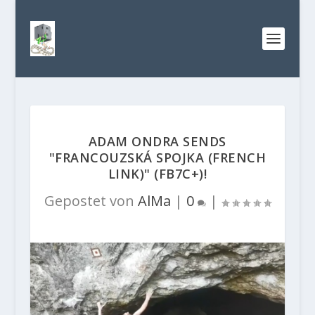
ADAM ONDRA SENDS
"FRANCOUZSKÁ SPOJKA (FRENCH
LINK)" (FB7C+)!
Gepostet von
AlMa
|
0
|