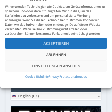
Wir verwenden Technologien wie Cookies, um Geräteinformationen zu
speichern und/oder darauf zuzugreifen. Wir tun dies, um das
Surferlebnis zu verbessern und um personalisierte Werbung
anzuzeigen. Wenn Sie diesen Technologien zustimmen, können wir
Daten wie das Surfverhalten oder eindeutige IDs auf dieser Website
Diese Website verwendet Akismet, um
verarbeiten. Wenn Sie Ihre Zustimmung nicht erteilen oder
zurückziehen, können bestimmte Funktionen beeinträchtigt werden.
Spam zu reduzieren.
Erfahre, wie
AKZEPTIEREN
deine Kommentardaten verarbeitet
ABLEHNEN
werden.
EINSTELLUNGEN ANSEHEN
PARTNER
Cookie-Richtlinie
Privacy Protection
about us
LOCALIZATION
English (UK)