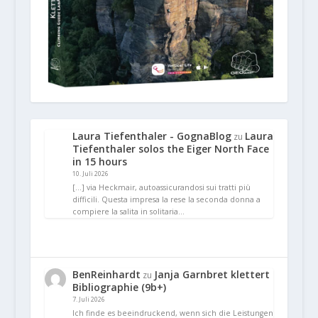
Laura Tiefenthaler - GognaBlog
Laura
zu
Tiefenthaler solos the Eiger North Face
in 15 hours
10. Juli 2026
[…] via Heckmair, autoassicurandosi sui tratti più
difficili. Questa impresa la rese la seconda donna a
compiere la salita in solitaria…
BenReinhardt
Janja Garnbret klettert
zu
Bibliographie (9b+)
7. Juli 2026
Ich finde es beeindruckend, wenn sich die Leistungen