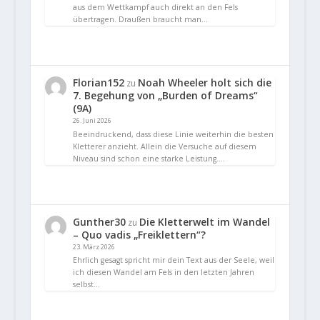
aus dem Wettkampf auch direkt an den Fels
übertragen. Draußen braucht man…
Florian152
Noah Wheeler holt sich die
zu
7. Begehung von „Burden of Dreams“
(9A)
26. Juni 2026
Beeindruckend, dass diese Linie weiterhin die besten
Kletterer anzieht. Allein die Versuche auf diesem
Niveau sind schon eine starke Leistung.…
Gunther30
Die Kletterwelt im Wandel
zu
– Quo vadis „Freiklettern“?
23. März 2026
Ehrlich gesagt spricht mir dein Text aus der Seele, weil
ich diesen Wandel am Fels in den letzten Jahren
selbst…