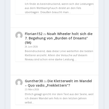
Ich finde es beeindruckend, wenn sich die Leistungen
aus dem Wettkampf auch direkt an den Fels
übertragen. Draußen braucht man…
Florian152
Noah Wheeler holt sich die
zu
7. Begehung von „Burden of Dreams“
(9A)
26. Juni 2026
Beeindruckend, dass diese Linie weiterhin die besten
Kletterer anzieht. Allein die Versuche auf diesem
Niveau sind schon eine starke Leistung.…
Gunther30
Die Kletterwelt im Wandel
zu
– Quo vadis „Freiklettern“?
23. März 2026
Ehrlich gesagt spricht mir dein Text aus der Seele, weil
ich diesen Wandel am Fels in den letzten Jahren
selbst…