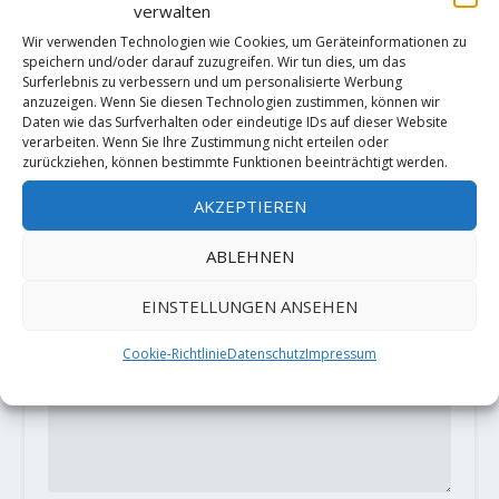
Sylwia Buczek sends "Intercooler"
verwalten
(XI-) in Frankenjura
Wir verwenden Technologien wie Cookies, um Geräteinformationen zu
2. Mai 2018
speichern und/oder darauf zuzugreifen. Wir tun dies, um das
Surferlebnis zu verbessern und um personalisierte Werbung
anzuzeigen. Wenn Sie diesen Technologien zustimmen, können wir
Daten wie das Surfverhalten oder eindeutige IDs auf dieser Website
verarbeiten. Wenn Sie Ihre Zustimmung nicht erteilen oder
HINTERLASSE EINE ANTWORT
zurückziehen, können bestimmte Funktionen beeinträchtigt werden.
Deine E-Mail-Adresse wird nicht
AKZEPTIEREN
veröffentlicht.
Erforderliche Felder
sind mit
*
markiert
ABLEHNEN
EINSTELLUNGEN ANSEHEN
Cookie-Richtlinie
Datenschutz
Impressum