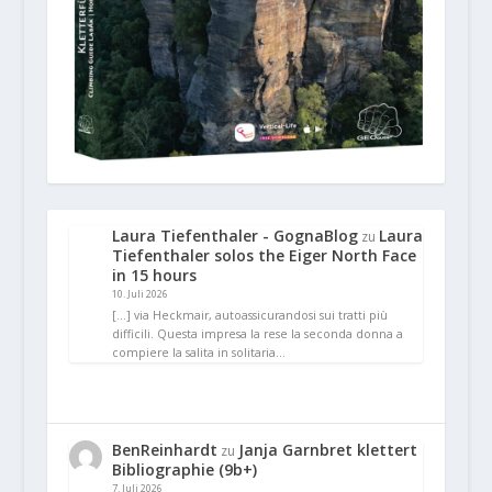
Laura Tiefenthaler - GognaBlog
Laura
zu
Tiefenthaler solos the Eiger North Face
in 15 hours
10. Juli 2026
[…] via Heckmair, autoassicurandosi sui tratti più
difficili. Questa impresa la rese la seconda donna a
compiere la salita in solitaria…
BenReinhardt
Janja Garnbret klettert
zu
Bibliographie (9b+)
7. Juli 2026