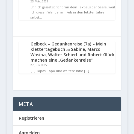
23. März 2026
Ehrlich gesagt spricht mir dein Text aus der Seele, weil
ich diesen Wandel am Fels in den letzten Jahren
selbst…
Gelbeck – Gedankenreise (7a) – Mein
Klettertagebuch
Sabine, Marco
zu
Wasina, Walter Schierl und Robert Glück
machen eine „Gedankenreise“
27. Juni 2025
[…] Topos: Topo und weitere Infos […]
META
Registrieren
Anmelden