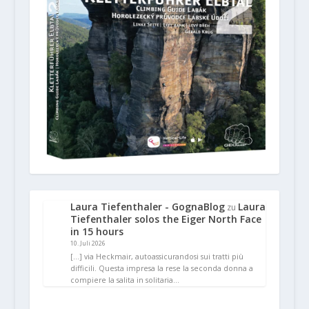
Laura Tiefenthaler - GognaBlog
Laura
zu
Tiefenthaler solos the Eiger North Face
in 15 hours
10. Juli 2026
[…] via Heckmair, autoassicurandosi sui tratti più
difficili. Questa impresa la rese la seconda donna a
compiere la salita in solitaria…