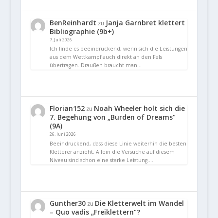
BenReinhardt
Janja Garnbret klettert
zu
Bibliographie (9b+)
7. Juli 2026
Ich finde es beeindruckend, wenn sich die Leistungen
aus dem Wettkampf auch direkt an den Fels
übertragen. Draußen braucht man…
Florian152
Noah Wheeler holt sich die
zu
7. Begehung von „Burden of Dreams“
(9A)
26. Juni 2026
Beeindruckend, dass diese Linie weiterhin die besten
Kletterer anzieht. Allein die Versuche auf diesem
Niveau sind schon eine starke Leistung.…
Gunther30
Die Kletterwelt im Wandel
zu
– Quo vadis „Freiklettern“?