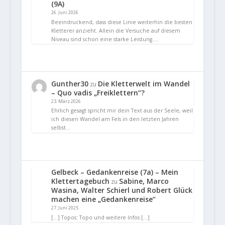
(9A)
26. Juni 2026
Beeindruckend, dass diese Linie weiterhin die besten
Kletterer anzieht. Allein die Versuche auf diesem
Niveau sind schon eine starke Leistung.…
Gunther30
Die Kletterwelt im Wandel
zu
– Quo vadis „Freiklettern“?
23. März 2026
Ehrlich gesagt spricht mir dein Text aus der Seele, weil
ich diesen Wandel am Fels in den letzten Jahren
selbst…
Gelbeck – Gedankenreise (7a) – Mein
Klettertagebuch
Sabine, Marco
zu
Wasina, Walter Schierl und Robert Glück
machen eine „Gedankenreise“
27. Juni 2025
[…] Topos: Topo und weitere Infos […]