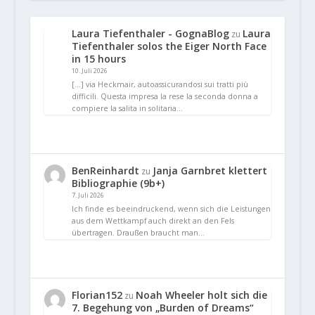
Laura Tiefenthaler - GognaBlog
Laura
zu
Tiefenthaler solos the Eiger North Face
in 15 hours
10. Juli 2026
[…] via Heckmair, autoassicurandosi sui tratti più
difficili. Questa impresa la rese la seconda donna a
compiere la salita in solitaria…
BenReinhardt
Janja Garnbret klettert
zu
Bibliographie (9b+)
7. Juli 2026
Ich finde es beeindruckend, wenn sich die Leistungen
aus dem Wettkampf auch direkt an den Fels
übertragen. Draußen braucht man…
Florian152
Noah Wheeler holt sich die
zu
7. Begehung von „Burden of Dreams“