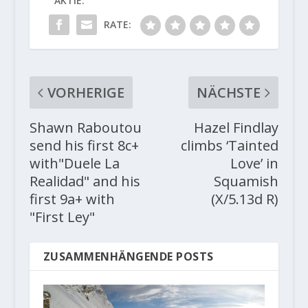
AKTIE:
RATE:
VORHERIGE
NÄCHSTE
Shawn Raboutou
Hazel Findlay
send his first 8c+
climbs ‘Tainted
with"Duele La
Love’ in
Realidad" and his
Squamish
first 9a+ with
(X/5.13d R)
"First Ley"
ZUSAMMENHÄNGENDE POSTS