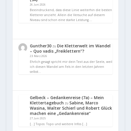
26. Juni 2026
Beeindruckend, dass diese Linie weiterhin die besten
Kletterer anzieht. Allein die Versuche auf diesem
Niveau sind schon eine starke Leistung.…
Gunther30
Die Kletterwelt im Wandel
zu
– Quo vadis „Freiklettern“?
23. März 2026
Ehrlich gesagt spricht mir dein Text aus der Seele, weil
ich diesen Wandel am Fels in den letzten Jahren
selbst…
Gelbeck – Gedankenreise (7a) – Mein
Klettertagebuch
Sabine, Marco
zu
Wasina, Walter Schierl und Robert Glück
machen eine „Gedankenreise“
27. Juni 2025
[…] Topos: Topo und weitere Infos […]