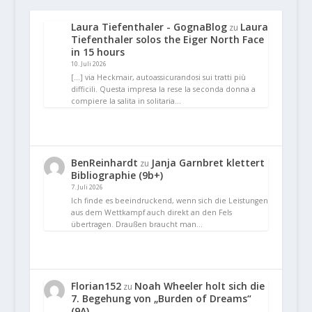
Laura Tiefenthaler - GognaBlog
Laura
zu
Tiefenthaler solos the Eiger North Face
in 15 hours
10. Juli 2026
[…] via Heckmair, autoassicurandosi sui tratti più
difficili. Questa impresa la rese la seconda donna a
compiere la salita in solitaria…
BenReinhardt
Janja Garnbret klettert
zu
Bibliographie (9b+)
7. Juli 2026
Ich finde es beeindruckend, wenn sich die Leistungen
aus dem Wettkampf auch direkt an den Fels
übertragen. Draußen braucht man…
Florian152
Noah Wheeler holt sich die
zu
7. Begehung von „Burden of Dreams“
(9A)