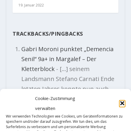
19. Januar 2022
TRACKBACKS/PINGBACKS
Gabri Moroni punktet „Demencia
Senil“ 9a+ in Margalef – Der
Kletterblock
- […] seinem
Landsmann Stefano Carnati Ende
letzten Jahres konnte nun auch
Gabri Moroni eine Begehung von
Cookie-Zustimmung
„Demencia Senil“ (9a+) in…
verwalten
Wir verwenden Technologien wie Cookies, um Geräteinformationen zu
speichern und/oder darauf zuzugreifen. Wir tun dies, um das
HINTERLASSE EINE ANTWORT
Surferlebnis zu verbessern und um personalisierte Werbung