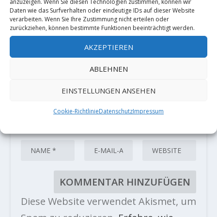
Deine E-Mail-Adresse wird nicht
anzuzeigen. Wenn Sie diesen Technologien zustimmen, können wir
veröffentlicht.
Erforderliche Felder
Daten wie das Surfverhalten oder eindeutige IDs auf dieser Website
sind mit
*
markiert
verarbeiten. Wenn Sie Ihre Zustimmung nicht erteilen oder
zurückziehen, können bestimmte Funktionen beeinträchtigt werden.
AKZEPTIEREN
ABLEHNEN
EINSTELLUNGEN ANSEHEN
Cookie-Richtlinie
Datenschutz
Impressum
Diese Website verwendet Akismet, um