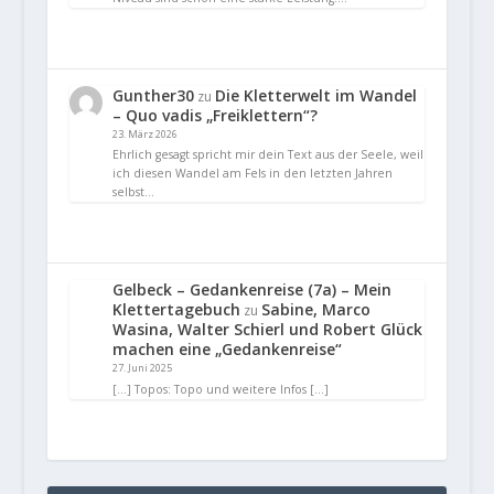
Gunther30
Die Kletterwelt im Wandel
zu
– Quo vadis „Freiklettern“?
23. März 2026
Ehrlich gesagt spricht mir dein Text aus der Seele, weil
ich diesen Wandel am Fels in den letzten Jahren
selbst…
Gelbeck – Gedankenreise (7a) – Mein
Klettertagebuch
Sabine, Marco
zu
Wasina, Walter Schierl und Robert Glück
machen eine „Gedankenreise“
27. Juni 2025
[…] Topos: Topo und weitere Infos […]