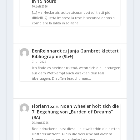
in 15 hours
10. Juli 2026
[…] via Heckmair, autoassicurandosi sui tratti più
difficili. Questa impresa la rese la seconda donna a
compiere la salita in solitaria…
BenReinhardt
Janja Garnbret klettert
zu
Bibliographie (9b+)
7. Juli 2026
Ich finde es beeindruckend, wenn sich die Leistungen
aus dem Wettkampf auch direkt an den Fels
übertragen. Draußen braucht man…
Florian152
Noah Wheeler holt sich die
zu
7. Begehung von „Burden of Dreams“
(9A)
26. Juni 2026
Beeindruckend, dass diese Linie weiterhin die besten
Kletterer anzieht. Allein die Versuche auf diesem
Niveau sind schon eine starke Leistung.…