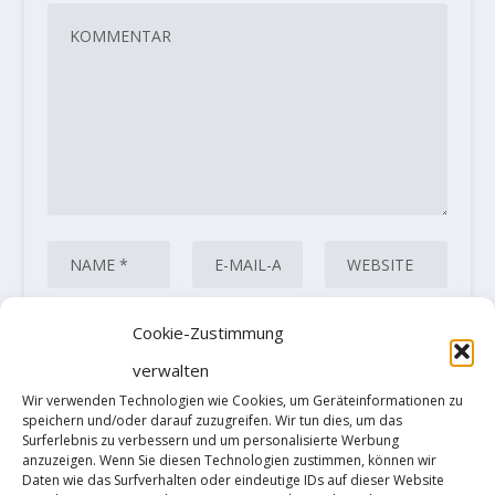
Cookie-Zustimmung
verwalten
Diese Website verwendet Akismet, um
Wir verwenden Technologien wie Cookies, um Geräteinformationen zu
Spam zu reduzieren.
Erfahre, wie
speichern und/oder darauf zuzugreifen. Wir tun dies, um das
Surferlebnis zu verbessern und um personalisierte Werbung
deine Kommentardaten verarbeitet
anzuzeigen. Wenn Sie diesen Technologien zustimmen, können wir
Daten wie das Surfverhalten oder eindeutige IDs auf dieser Website
werden.