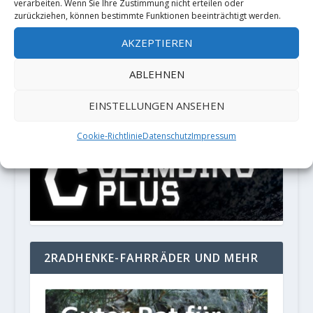
verarbeiten. Wenn Sie Ihre Zustimmung nicht erteilen oder
zurückziehen, können bestimmte Funktionen beeinträchtigt werden.
PARTNER
AKZEPTIEREN
ABLEHNEN
LOCALIZATION
EINSTELLUNGEN ANSEHEN
English (UK)
Cookie-Richtlinie
Datenschutz
Impressum
2RADHENKE-FAHRRÄDER UND MEHR