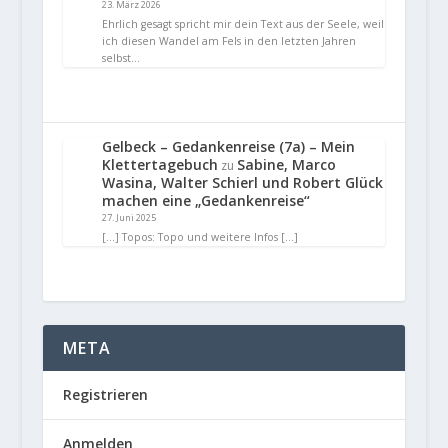
23. März 2026
Ehrlich gesagt spricht mir dein Text aus der Seele, weil
ich diesen Wandel am Fels in den letzten Jahren
selbst…
Gelbeck – Gedankenreise (7a) – Mein
Klettertagebuch
Sabine, Marco
zu
Wasina, Walter Schierl und Robert Glück
machen eine „Gedankenreise“
27. Juni 2025
[…] Topos: Topo und weitere Infos […]
META
Registrieren
Anmelden