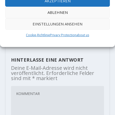
AKZEPTIEREN
ABLEHNEN
Video: Paul Robinson climbs his
First Ascent of "Karoshi" (8C) in
EINSTELLUNGEN ANSEHEN
Hueco Tanks
11. Januar 2019
Cookie-Richtlinie
Privacy Protection
about us
HINTERLASSE EINE ANTWORT
Deine E-Mail-Adresse wird nicht
veröffentlicht.
Erforderliche Felder
sind mit
*
markiert