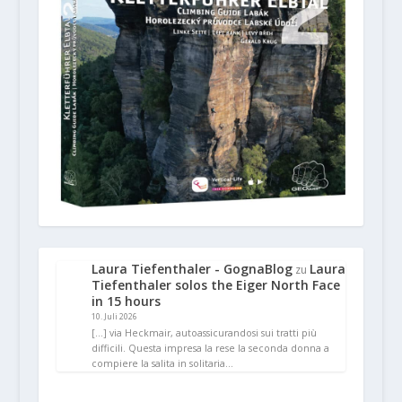
Laura Tiefenthaler - GognaBlog
Laura
zu
Tiefenthaler solos the Eiger North Face
in 15 hours
10. Juli 2026
[…] via Heckmair, autoassicurandosi sui tratti più
difficili. Questa impresa la rese la seconda donna a
compiere la salita in solitaria…