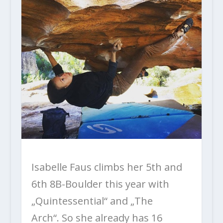
Isabelle Faus climbs her 5th and
6th 8B-Boulder this year with
„Quintessential“ and „The
Arch“.
S
o she already has 16