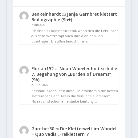
BenReinhardt
Janja Garnbret klettert
zu
Bibliographie (9b+)
7. Juli 2026
Ich finde es beeindruckend, wenn sich die Leistungen
aus dem Wettkampf auch direkt an den Fels
übertragen. Draußen braucht man…
Florian152
Noah Wheeler holt sich die
zu
7. Begehung von „Burden of Dreams“
(9A)
26. Juni 2026
Beeindruckend, dass diese Linie weiterhin die besten
Kletterer anzieht. Allein die Versuche auf diesem
Niveau sind schon eine starke Leistung.…
Gunther30
Die Kletterwelt im Wandel
zu
– Quo vadis „Freiklettern“?