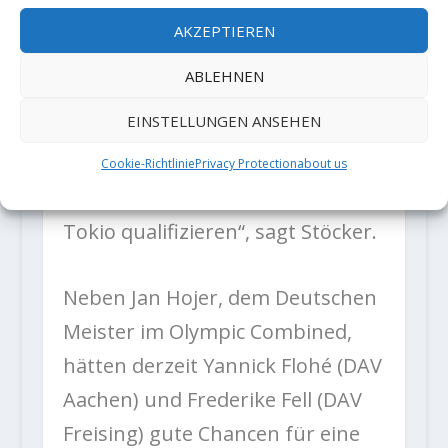
Großteil der internationalen
AKZEPTIEREN
Boulder-Elite wird 2019 auch beim
ABLEHNEN
Wettstreit um die begehrten
EINSTELLUNGEN ANSEHEN
Tickets für Olympia dabei sein.
„Ich bin sicher, dass sich ein bis
Cookie-Richtlinie
Privacy Protection
about us
drei Athletinnen und Athleten für
Tokio qualifizieren“, sagt Stöcker.
Neben Jan Hojer, dem Deutschen
Meister im Olympic Combined,
hätten derzeit Yannick Flohé (DAV
Aachen) und Frederike Fell (DAV
Freising) gute Chancen für eine