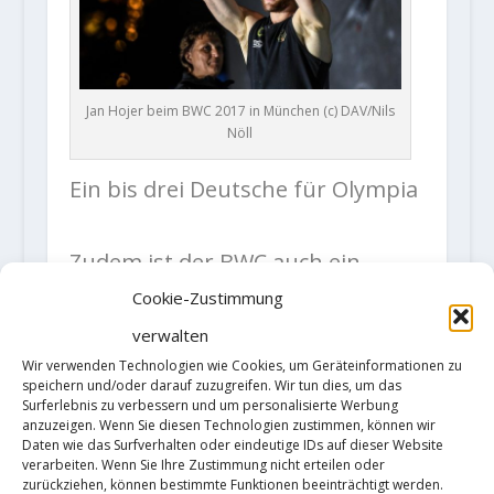
Jan Hojer beim BWC 2017 in München (c) DAV/Nils
Nöll
Ein bis drei Deutsche für Olympia
Zudem ist der BWC auch ein
Prüfstein auf dem Weg zu den
Cookie-Zustimmung
Olympischen Spielen in Tokio
verwalten
Wir verwenden Technologien wie Cookies, um Geräteinformationen zu
2020: Immerhin wird dort
speichern und/oder darauf zuzugreifen. Wir tun dies, um das
Surferlebnis zu verbessern und um personalisierte Werbung
Bouldern auch als ein Teil des
anzuzeigen. Wenn Sie diesen Technologien zustimmen, können wir
Kletter-Dreikampfs „Olympic
Daten wie das Surfverhalten oder eindeutige IDs auf dieser Website
verarbeiten. Wenn Sie Ihre Zustimmung nicht erteilen oder
Combined“ ausgetragen – und ein
zurückziehen, können bestimmte Funktionen beeinträchtigt werden.