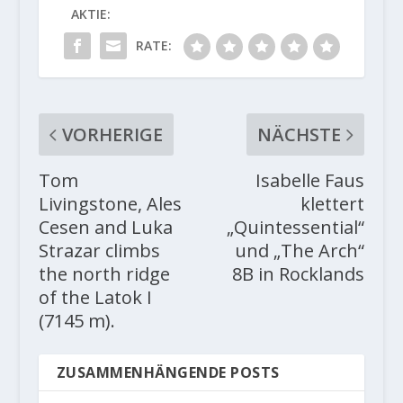
AKTIE:
RATE:
VORHERIGE
NÄCHSTE
Tom
Isabelle Faus
Livingstone, Ales
klettert
Cesen and Luka
„Quintessential“
Strazar climbs
und „The Arch“
the north ridge
8B in Rocklands
of the Latok I
(7145 m).
ZUSAMMENHÄNGENDE POSTS