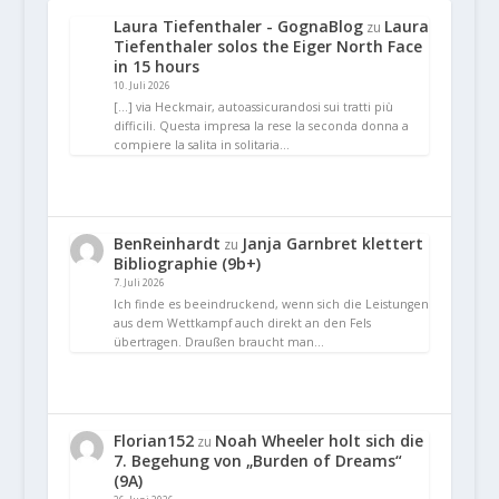
Laura Tiefenthaler - GognaBlog
Laura
zu
Tiefenthaler solos the Eiger North Face
in 15 hours
10. Juli 2026
[…] via Heckmair, autoassicurandosi sui tratti più
difficili. Questa impresa la rese la seconda donna a
compiere la salita in solitaria…
BenReinhardt
Janja Garnbret klettert
zu
Bibliographie (9b+)
7. Juli 2026
Ich finde es beeindruckend, wenn sich die Leistungen
aus dem Wettkampf auch direkt an den Fels
übertragen. Draußen braucht man…
Florian152
Noah Wheeler holt sich die
zu
7. Begehung von „Burden of Dreams“
(9A)