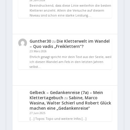
26. Juni 2026
Beeindruckend, dass diese Linie weiterhin die besten
Kletterer anzieht. Allein die Versuche auf diesem
Niveau sind schon eine starke Leistung.…
Gunther30
Die Kletterwelt im Wandel
zu
– Quo vadis „Freiklettern“?
23. März 2026
Ehrlich gesagt spricht mir dein Text aus der Seele, weil
ich diesen Wandel am Fels in den letzten Jahren
selbst…
Gelbeck – Gedankenreise (7a) – Mein
Klettertagebuch
Sabine, Marco
zu
Wasina, Walter Schierl und Robert Glück
machen eine „Gedankenreise“
27. Juni 2025
[…] Topos: Topo und weitere Infos […]