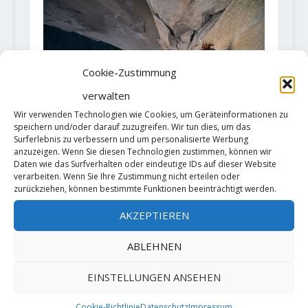
Cookie-Zustimmung
verwalten
Wir verwenden Technologien wie Cookies, um Geräteinformationen zu
speichern und/oder darauf zuzugreifen. Wir tun dies, um das
Surferlebnis zu verbessern und um personalisierte Werbung
anzuzeigen. Wenn Sie diesen Technologien zustimmen, können wir
Barbara Zangerl and Jacobo
Daten wie das Surfverhalten oder eindeutige IDs auf dieser Website
verarbeiten. Wenn Sie Ihre Zustimmung nicht erteilen oder
Larcher send "The Nose" (5.14a /
zurückziehen, können bestimmte Funktionen beeinträchtigt werden.
X+) free
25. November 2019
AKZEPTIEREN
ABLEHNEN
HINTERLASSE EINE ANTWORT
EINSTELLUNGEN ANSEHEN
Deine E-Mail-Adresse wird nicht
Cookie-Richtlinie
Datenschutz
Impressum