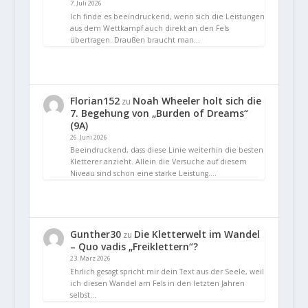
7. Juli 2026
Ich finde es beeindruckend, wenn sich die Leistungen
aus dem Wettkampf auch direkt an den Fels
übertragen. Draußen braucht man…
Florian152
Noah Wheeler holt sich die
zu
7. Begehung von „Burden of Dreams“
(9A)
26. Juni 2026
Beeindruckend, dass diese Linie weiterhin die besten
Kletterer anzieht. Allein die Versuche auf diesem
Niveau sind schon eine starke Leistung.…
Gunther30
Die Kletterwelt im Wandel
zu
– Quo vadis „Freiklettern“?
23. März 2026
Ehrlich gesagt spricht mir dein Text aus der Seele, weil
ich diesen Wandel am Fels in den letzten Jahren
selbst…