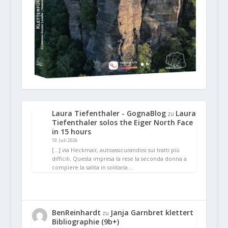
Laura Tiefenthaler - GognaBlog
Laura
zu
Tiefenthaler solos the Eiger North Face
in 15 hours
10. Juli 2026
[…] via Heckmair, autoassicurandosi sui tratti più
difficili. Questa impresa la rese la seconda donna a
compiere la salita in solitaria…
BenReinhardt
Janja Garnbret klettert
zu
Bibliographie (9b+)