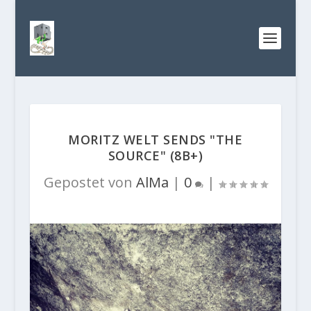
MORITZ WELT SENDS "THE
SOURCE" (8B+)
Gepostet von
AlMa
|
0
|