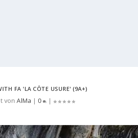
ITH FA 'LA CÔTE USURE' (9A+)
t von
AlMa
|
0
|