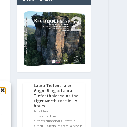
Laura Tiefenthaler -
GognaBlog
Laura
zu
Tiefenthaler solos the
Eiger North Face in 15
hours
10. Juli 2026
n,
[…] via Heckmair,
autoassicurandosi sui tratti più
difficili. Questa impresa la rese la