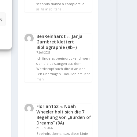
seconda donna a compiere la
salita in solitaria…
N
BenReinhardt
Janja
zu
Garnbret klettert
Bibliographie (9b+)
7. Juli 2026
Ich finde es beeindruckend, wenn
sich die Leistungen aus dem
Wettkampf auch direkt an den
Fels übertragen. Draußen braucht
man…
Florian152
Noah
zu
Wheeler holt sich die 7.
Begehung von „Burden of
Dreams“ (9A)
26. Juni 2026
Beeindruckend, dass diese Linie