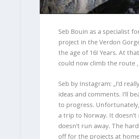
Seb Bouin as a specialist f
project in the Verdon Gorge
the age of 16! Years. At tha
could now climb the route ‚
Seb by Instagram: „I’d reall
ideas and comments. I’ll be
to progress. Unfortunately, 
a trip to Norway. It doesn’t
doesn’t run away. The hard 
off for the projects at home