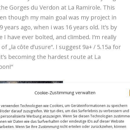
the Gorges du Verdon at La Ramirole. This
ven though my main goal was my project in
9 years ago, when i was 16 years old. It’s by
 I have ever bolted, and climbed. I’m really
of „la côte d’usure“. I suggest 9a+ / 5.15a for
it’s becoming the hardest route at La
oon!“
Cookie-Zustimmung verwalten
 verwenden Technologien wie Cookies, um Geräteinformationen zu speichern
/oder darauf zuzugreifen. Wir tun dies, um das Surferlebnis zu verbessern und
personalisierte Werbung anzuzeigen. Wenn Sie diesen Technologien zustimme
nen wir Daten wie das Surfverhalten oder eindeutige IDs auf dieser Website
arbeiten. Wenn Sie Ihre Zustimmung nicht erteilen oder zurückziehen, können