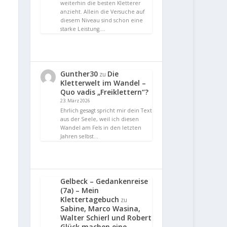
weiterhin die besten Kletterer
anzieht. Allein die Versuche auf
diesem Niveau sind schon eine
starke Leistung.…
Gunther30
Die
zu
Kletterwelt im Wandel –
Quo vadis „Freiklettern“?
23. März 2026
Ehrlich gesagt spricht mir dein Text
aus der Seele, weil ich diesen
Wandel am Fels in den letzten
Jahren selbst…
Gelbeck – Gedankenreise
(7a) – Mein
Klettertagebuch
zu
Sabine, Marco Wasina,
Walter Schierl und Robert
Glück machen eine