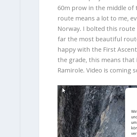
60m prow in the middle of 
route means a lot to me, e
Norway. I bolted this route 
far the most beautiful route
happy with the First Ascent 
the grade, this means that 
Ramirole. Video is coming s
Wir
und
um 
kön
ver