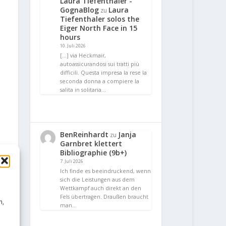
Laura Tiefenthaler -
GognaBlog
Laura
zu
Tiefenthaler solos the
Eiger North Face in 15
hours
10. Juli 2026
[…] via Heckmair,
autoassicurandosi sui tratti più
difficili. Questa impresa la rese la
seconda donna a compiere la
salita in solitaria…
BenReinhardt
Janja
zu
Garnbret klettert
Bibliographie (9b+)
7. Juli 2026
Ich finde es beeindruckend, wenn
sich die Leistungen aus dem
Wettkampf auch direkt an den
Fels übertragen. Draußen braucht
n,
man…