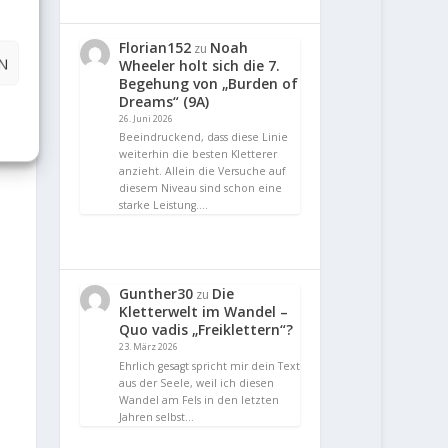
Florian152
Noah
zu
N
Wheeler holt sich die 7.
Begehung von „Burden of
Dreams“ (9A)
26. Juni 2026
Beeindruckend, dass diese Linie
weiterhin die besten Kletterer
anzieht. Allein die Versuche auf
diesem Niveau sind schon eine
starke Leistung.…
Gunther30
Die
zu
Kletterwelt im Wandel –
Quo vadis „Freiklettern“?
23. März 2026
Ehrlich gesagt spricht mir dein Text
aus der Seele, weil ich diesen
Wandel am Fels in den letzten
Jahren selbst…