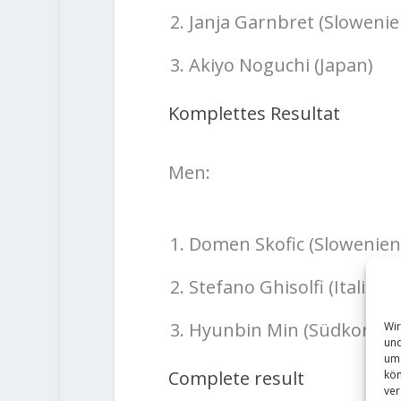
Janja Garnbret (Slowenie
Akiyo Noguchi (Japan)
Komplettes Resultat
Men:
Domen Skofic (Slowenien
Stefano Ghisolfi (Italien)
Hyunbin Min (Südkorea)
Wir
und
um 
Complete result
kön
ver