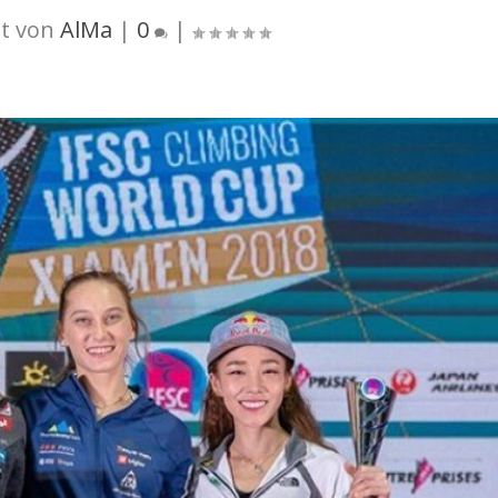
t von
AlMa
|
0
|