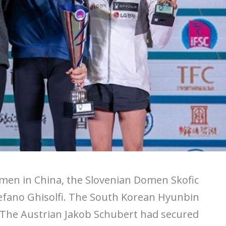
amen in China, the Slovenian Domen Skofic
tefano Ghisolfi. The South Korean Hyunbin
. The Austrian Jakob Schubert had secured