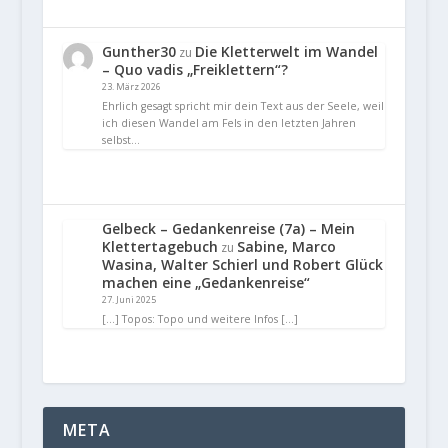
Gunther30
Die Kletterwelt im Wandel
zu
– Quo vadis „Freiklettern“?
23. März 2026
Ehrlich gesagt spricht mir dein Text aus der Seele, weil
ich diesen Wandel am Fels in den letzten Jahren
selbst…
Gelbeck – Gedankenreise (7a) – Mein
Klettertagebuch
Sabine, Marco
zu
Wasina, Walter Schierl und Robert Glück
machen eine „Gedankenreise“
27. Juni 2025
[…] Topos: Topo und weitere Infos […]
META