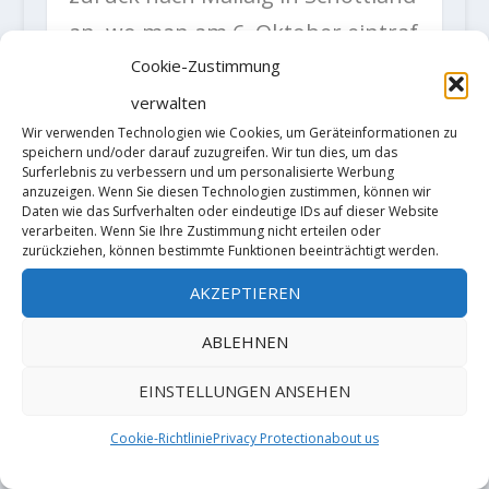
an, wo man am 6. Oktober eintraf
Cookie-Zustimmung
und erneut im BMW i3 Richtung
verwalten
Bayern reiste.
Wir verwenden Technologien wie Cookies, um Geräteinformationen zu
speichern und/oder darauf zuzugreifen. Wir tun dies, um das
Surferlebnis zu verbessern und um personalisierte Werbung
Quelle: Bettina Blum Fotos:
anzuzeigen. Wenn Sie diesen Technologien zustimmen, können wir
(c)Thomas Ulrich
Daten wie das Surfverhalten oder eindeutige IDs auf dieser Website
verarbeiten. Wenn Sie Ihre Zustimmung nicht erteilen oder
zurückziehen, können bestimmte Funktionen beeinträchtigt werden.
AKZEPTIEREN
ABLEHNEN
EINSTELLUNGEN ANSEHEN
Cookie-Richtlinie
Privacy Protection
about us