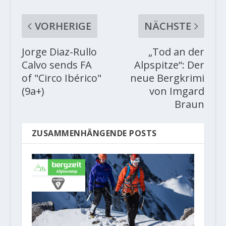
VORHERIGE
NÄCHSTE
Jorge Diaz-Rullo
„Tod an der
Calvo sends FA
Alpspitze“: Der
of "Circo Ibérico"
neue Bergkrimi
(9a+)
von Imgard
Braun
ZUSAMMENHÄNGENDE POSTS