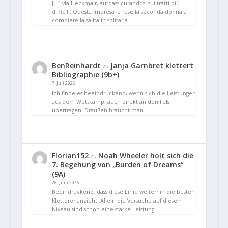
[…] via Heckmair, autoassicurandosi sui tratti più
difficili. Questa impresa la rese la seconda donna a
compiere la salita in solitaria…
BenReinhardt
Janja Garnbret klettert
zu
Bibliographie (9b+)
7. Juli 2026
Ich finde es beeindruckend, wenn sich die Leistungen
aus dem Wettkampf auch direkt an den Fels
übertragen. Draußen braucht man…
Florian152
Noah Wheeler holt sich die
zu
7. Begehung von „Burden of Dreams“
(9A)
26. Juni 2026
Beeindruckend, dass diese Linie weiterhin die besten
Kletterer anzieht. Allein die Versuche auf diesem
Niveau sind schon eine starke Leistung.…