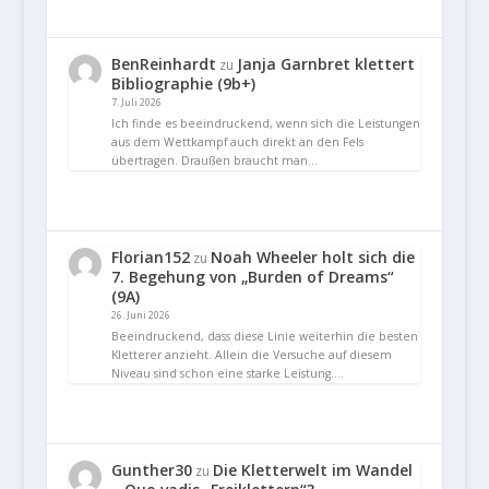
BenReinhardt
Janja Garnbret klettert
zu
Bibliographie (9b+)
7. Juli 2026
Ich finde es beeindruckend, wenn sich die Leistungen
aus dem Wettkampf auch direkt an den Fels
übertragen. Draußen braucht man…
Florian152
Noah Wheeler holt sich die
zu
7. Begehung von „Burden of Dreams“
(9A)
26. Juni 2026
Beeindruckend, dass diese Linie weiterhin die besten
Kletterer anzieht. Allein die Versuche auf diesem
Niveau sind schon eine starke Leistung.…
Gunther30
Die Kletterwelt im Wandel
zu