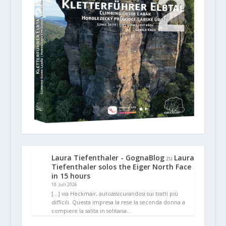
Laura Tiefenthaler - GognaBlog
Laura
zu
Tiefenthaler solos the Eiger North Face
in 15 hours
10. Juli 2026
[…] via Heckmair, autoassicurandosi sui tratti più
difficili. Questa impresa la rese la seconda donna a
compiere la salita in solitaria…