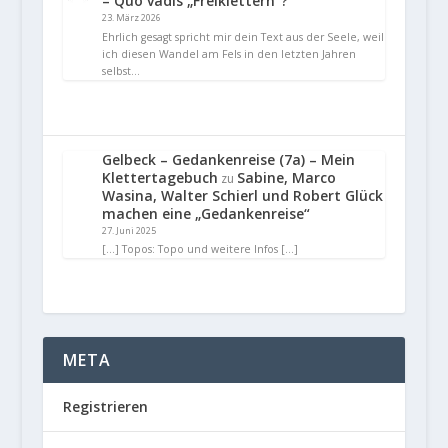
– Quo vadis „Freiklettern“?
23. März 2026
Ehrlich gesagt spricht mir dein Text aus der Seele, weil
ich diesen Wandel am Fels in den letzten Jahren
selbst…
Gelbeck – Gedankenreise (7a) – Mein
Klettertagebuch
Sabine, Marco
zu
Wasina, Walter Schierl und Robert Glück
machen eine „Gedankenreise“
27. Juni 2025
[…] Topos: Topo und weitere Infos […]
META
Registrieren