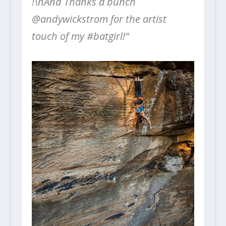
!\nAnd Thanks a bunch
@andywickstrom for the artist
touch of my #batgirl!“