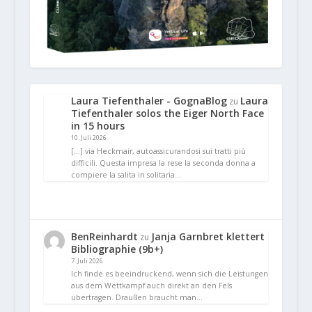
Laura Tiefenthaler - GognaBlog
Laura
zu
Tiefenthaler solos the Eiger North Face
in 15 hours
10. Juli 2026
[…] via Heckmair, autoassicurandosi sui tratti più
difficili. Questa impresa la rese la seconda donna a
compiere la salita in solitaria…
BenReinhardt
Janja Garnbret klettert
zu
Bibliographie (9b+)
7. Juli 2026
Ich finde es beeindruckend, wenn sich die Leistungen
aus dem Wettkampf auch direkt an den Fels
übertragen. Draußen braucht man…