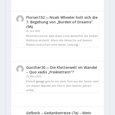
Florian152
Noah Wheeler holt sich die
zu
7. Begehung von „Burden of Dreams“
(9A)
26. Juni 2026
Beeindruckend, dass diese Linie weiterhin die besten
Kletterer anzieht. Allein die Versuche auf diesem
Niveau sind schon eine starke Leistung.…
Gunther30
Die Kletterwelt im Wandel
zu
– Quo vadis „Freiklettern“?
23. März 2026
Ehrlich gesagt spricht mir dein Text aus der Seele, weil
ich diesen Wandel am Fels in den letzten Jahren
selbst…
Gelbeck – Gedankenreise (7a) – Mein