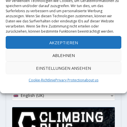
Wir verwenden Technologien wie Cookies, um Geräteinformationen zu
speichern und/oder darauf zuzugreifen. Wir tun dies, um das
Surferlebnis zu verbessern und um personalisierte Werbung
anzuzeigen. Wenn Sie diesen Technologien zustimmen, können wir
Diese Website verwendet Akismet, um
Daten wie das Surfverhalten oder eindeutige IDs auf dieser Website
verarbeiten. Wenn Sie Ihre Zustimmung nicht erteilen oder
Spam zu reduzieren.
Erfahre, wie
zurückziehen, können bestimmte Funktionen beeinträchtigt werden.
deine Kommentardaten verarbeitet
AKZEPTIEREN
werden.
ABLEHNEN
PARTNER
EINSTELLUNGEN ANSEHEN
Cookie-Richtlinie
Privacy Protection
about us
LOCALIZATION
English (UK)