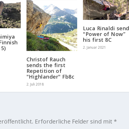
Luca Rinaldi sen
"Power of Now”
himiya
his first 8C
Finnish
15)
2. Januar 2021
Christof Rauch
sends the first
Repetition of
"Highlander" Fb8c
2. Juli 2018
röffentlicht.
Erforderliche Felder sind mit
*