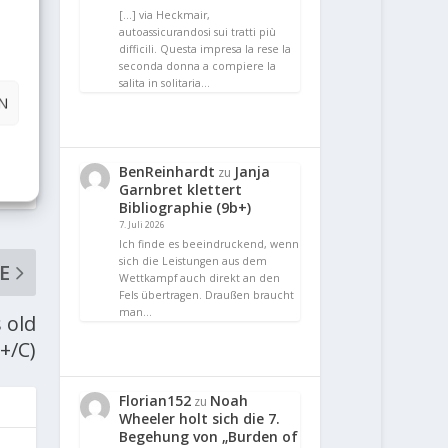
[…] via Heckmair,
autoassicurandosi sui tratti più
difficili. Questa impresa la rese la
seconda donna a compiere la
salita in solitaria…
N
BenReinhardt
Janja
zu
Garnbret klettert
Bibliographie (9b+)
7. Juli 2026
Ich finde es beeindruckend, wenn
sich die Leistungen aus dem
E
Wettkampf auch direkt an den
Fels übertragen. Draußen braucht
man…
 old
B+/C)
Florian152
Noah
zu
Wheeler holt sich die 7.
Begehung von „Burden of