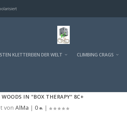
polarisiert
STEN KLETTEREIEN DER WELT
CLIMBING CRAGS
 WOODS IN "BOX THERAPY" 8C+
t von
AlMa
|
0
|