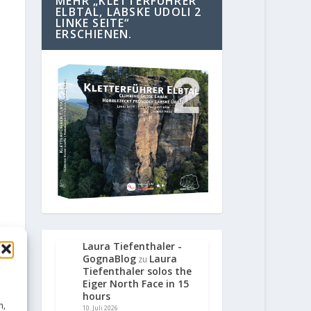
MEHR „KLETTERFÜHRER
ELBTAL, LABSKE UDOLI 2
LINKE SEITE“
ERSCHIENEN.
Laura Tiefenthaler -
GognaBlog
Laura
zu
Tiefenthaler solos the
Eiger North Face in 15
hours
n,
10. Juli 2026