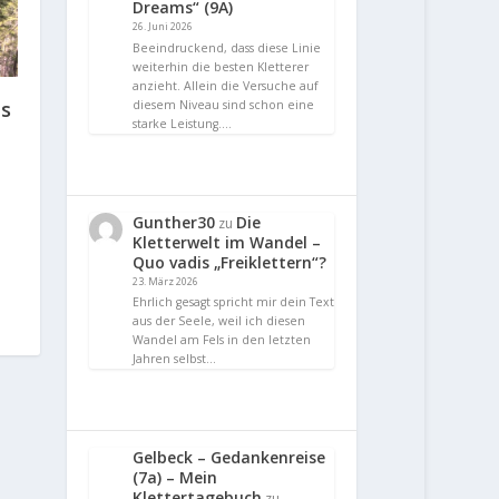
Dreams“ (9A)
26. Juni 2026
Beeindruckend, dass diese Linie
weiterhin die besten Kletterer
anzieht. Allein die Versuche auf
ds
diesem Niveau sind schon eine
starke Leistung.…
Gunther30
Die
zu
Kletterwelt im Wandel –
Quo vadis „Freiklettern“?
23. März 2026
Ehrlich gesagt spricht mir dein Text
aus der Seele, weil ich diesen
Wandel am Fels in den letzten
Jahren selbst…
Gelbeck – Gedankenreise
(7a) – Mein
Klettertagebuch
zu