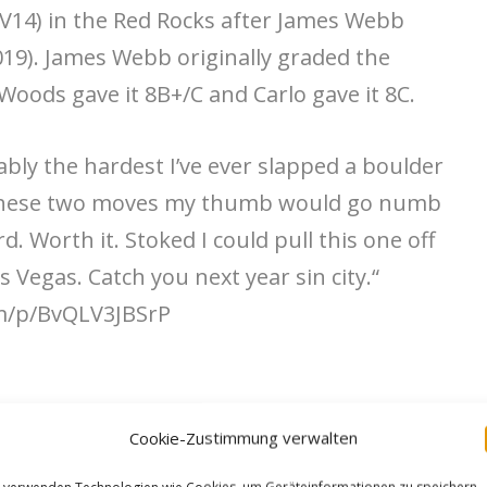
 V14) in the Red Rocks after James Webb
019). James Webb originally graded the
oods gave it 8B+/C and Carlo gave it 8C.
bly the hardest I’ve ever slapped a boulder
id these two moves my thumb would go numb
d. Worth it. Stoked I could pull this one off
 Vegas. Catch you next year sin city.“
m/p/BvQLV3JBSrP
Cookie-Zustimmung verwalten
 verwenden Technologien wie Cookies, um Geräteinformationen zu speichern