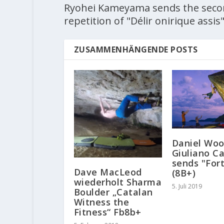
Ryohei Kameyama sends the sec
repetition of "Délir onirique assis"
ZUSAMMENHÄNGENDE POSTS
Daniel Woo
Giuliano C
sends "For
Dave MacLeod
(8B+)
wiederholt Sharma
5. Juli 2019
Boulder „Catalan
Witness the
Fitness“ Fb8b+