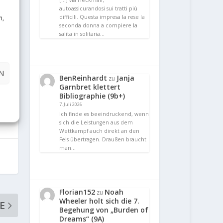
[…] via Heckmair,
autoassicurandosi sui tratti più
n,
difficili. Questa impresa la rese la
seconda donna a compiere la
salita in solitaria…
N
BenReinhardt
Janja
zu
Garnbret klettert
Bibliographie (9b+)
7. Juli 2026
Ich finde es beeindruckend, wenn
sich die Leistungen aus dem
Wettkampf auch direkt an den
Fels übertragen. Draußen braucht
man…
Florian152
Noah
zu
Wheeler holt sich die 7.
E
Begehung von „Burden of
Dreams“ (9A)