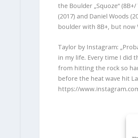
the Boulder „Squoze“ (8B+/
(2017) and Daniel Woods (2
boulder with 8B+, but now W
Taylor by Instagram: „Proba
in my life. Every time I d
from hitting the rock so har
before the heat wave hit Las
https://www.instagram.co
Wir