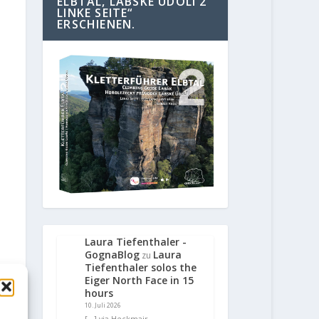
ELBTAL, LABSKE UDOLI 2
LINKE SEITE“
ERSCHIENEN.
Laura Tiefenthaler -
GognaBlog
Laura
zu
Tiefenthaler solos the
Eiger North Face in 15
hours
10. Juli 2026