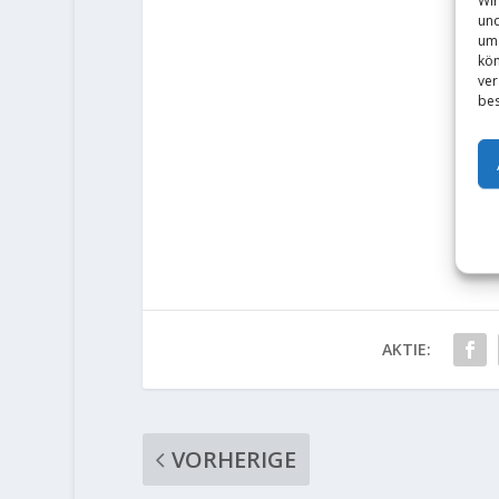
und
um 
kön
ver
bes
AKTIE:
VORHERIGE