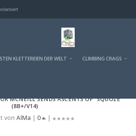
polarisiert
STEN KLETTEREIEN DER WELT
CLIMBING CRAGS
LOR MCNEILL SENDS ASCENTS OF "SQUOZE"
(8B+/V14)
t von
AlMa
|
0
|