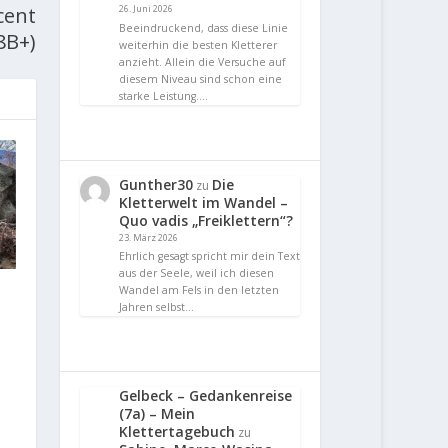
cent
26. Juni 2026
Beeindruckend, dass diese Linie
8B+)
weiterhin die besten Kletterer
anzieht. Allein die Versuche auf
diesem Niveau sind schon eine
starke Leistung.…
Gunther30
Die
zu
Kletterwelt im Wandel –
Quo vadis „Freiklettern“?
23. März 2026
Ehrlich gesagt spricht mir dein Text
aus der Seele, weil ich diesen
Wandel am Fels in den letzten
Jahren selbst…
Gelbeck – Gedankenreise
(7a) – Mein
Klettertagebuch
zu