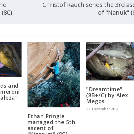
ond
Christof Rauch sends the 3rd as
 (8C)
of "Nanuk" (
ds and
"Dreamtime"
ameroni
(8B+/C) by Alex
taleza"
Megos
21. Dezember 2020
Ethan Pringle
managed the 5th
ascent of
"Kintsugi" (8C)