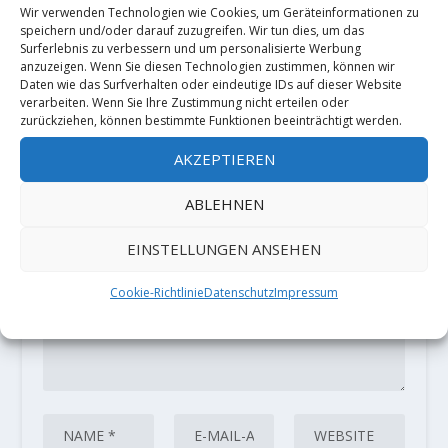
Wir verwenden Technologien wie Cookies, um Geräteinformationen zu
speichern und/oder darauf zuzugreifen. Wir tun dies, um das
Surferlebnis zu verbessern und um personalisierte Werbung
anzuzeigen. Wenn Sie diesen Technologien zustimmen, können wir
Daten wie das Surfverhalten oder eindeutige IDs auf dieser Website
HINTERLASSE EINE ANTWORT
verarbeiten. Wenn Sie Ihre Zustimmung nicht erteilen oder
zurückziehen, können bestimmte Funktionen beeinträchtigt werden.
Deine E-Mail-Adresse wird nicht
veröffentlicht.
Erforderliche Felder
AKZEPTIEREN
sind mit
*
markiert
ABLEHNEN
EINSTELLUNGEN ANSEHEN
Cookie-Richtlinie
Datenschutz
Impressum