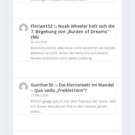
Florian152
Noah Wheeler holt sich die
zu
7. Begehung von „Burden of Dreams“
(9A)
26. Juni 2026
Beeindruckend, dass diese Linie weiterhin die besten
Kletterer anzieht. Allein die Versuche auf diesem
Niveau sind schon eine starke Leistung.…
Gunther30
Die Kletterwelt im Wandel
zu
– Quo vadis „Freiklettern“?
23. März 2026
Ehrlich gesagt spricht mir dein Text aus der Seele, weil
ich diesen Wandel am Fels in den letzten Jahren
selbst…