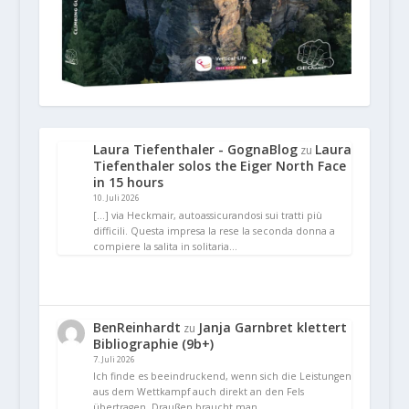
Laura Tiefenthaler - GognaBlog
Laura
zu
Tiefenthaler solos the Eiger North Face
in 15 hours
10. Juli 2026
[…] via Heckmair, autoassicurandosi sui tratti più
difficili. Questa impresa la rese la seconda donna a
compiere la salita in solitaria…
BenReinhardt
Janja Garnbret klettert
zu
Bibliographie (9b+)
7. Juli 2026
Ich finde es beeindruckend, wenn sich die Leistungen
aus dem Wettkampf auch direkt an den Fels
übertragen. Draußen braucht man…