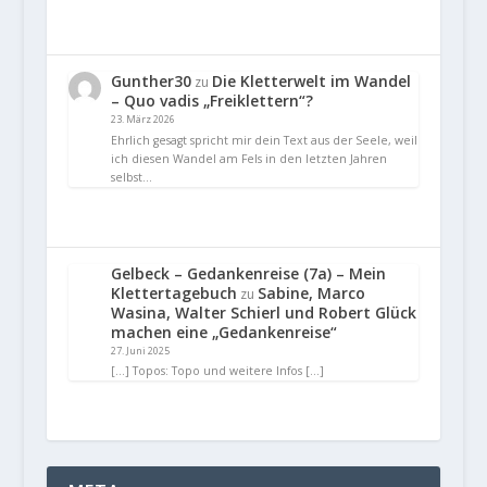
Gunther30
Die Kletterwelt im Wandel
zu
– Quo vadis „Freiklettern“?
23. März 2026
Ehrlich gesagt spricht mir dein Text aus der Seele, weil
ich diesen Wandel am Fels in den letzten Jahren
selbst…
Gelbeck – Gedankenreise (7a) – Mein
Klettertagebuch
Sabine, Marco
zu
Wasina, Walter Schierl und Robert Glück
machen eine „Gedankenreise“
27. Juni 2025
[…] Topos: Topo und weitere Infos […]