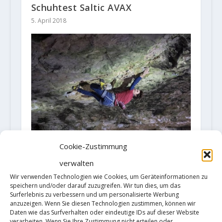
Schuhtest Saltic AVAX
5. April 2018
Cookie-Zustimmung
verwalten
Wir verwenden Technologien wie Cookies, um Geräteinformationen zu
Video: Legendary route "Akira"
speichern und/oder darauf zuzugreifen. Wir tun dies, um das
(9a/+) by Joshua Fourteau
Surferlebnis zu verbessern und um personalisierte Werbung
anzuzeigen. Wenn Sie diesen Technologien zustimmen, können wir
13. März 2021
Daten wie das Surfverhalten oder eindeutige IDs auf dieser Website
verarbeiten. Wenn Sie Ihre Zustimmung nicht erteilen oder