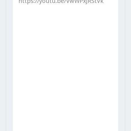
https://youtu.be/VwWPxJRStVk