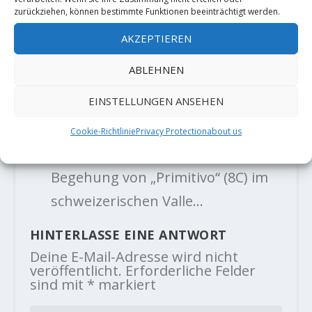
zurückziehen, können bestimmte Funktionen beeinträchtigt werden.
AKZEPTIEREN
TRACKBACKS/PINGBACKS
ABLEHNEN
Daniel Woods meldet "Primitivo"
EINSTELLUNGEN ANSEHEN
(8C) - Der Kletterblock
- […] der
erfolgreichen Begehung von „Off
Cookie-Richtlinie
Privacy Protection
about us
the Wagon sit“ nun über die 4.
Begehung von „Primitivo“ (8C) im
schweizerischen Valle…
HINTERLASSE EINE ANTWORT
Deine E-Mail-Adresse wird nicht
veröffentlicht.
Erforderliche Felder
sind mit
*
markiert