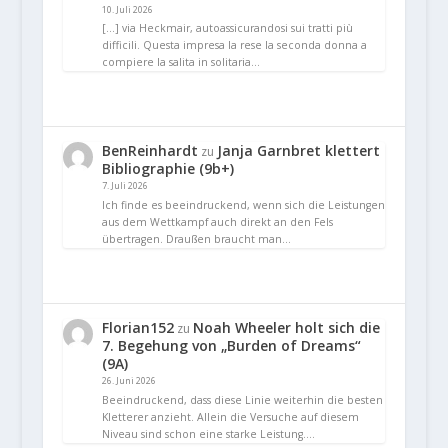
10. Juli 2026
[…] via Heckmair, autoassicurandosi sui tratti più
difficili. Questa impresa la rese la seconda donna a
compiere la salita in solitaria…
BenReinhardt
Janja Garnbret klettert
zu
Bibliographie (9b+)
7. Juli 2026
Ich finde es beeindruckend, wenn sich die Leistungen
aus dem Wettkampf auch direkt an den Fels
übertragen. Draußen braucht man…
Florian152
Noah Wheeler holt sich die
zu
7. Begehung von „Burden of Dreams“
(9A)
26. Juni 2026
Beeindruckend, dass diese Linie weiterhin die besten
Kletterer anzieht. Allein die Versuche auf diesem
Niveau sind schon eine starke Leistung.…