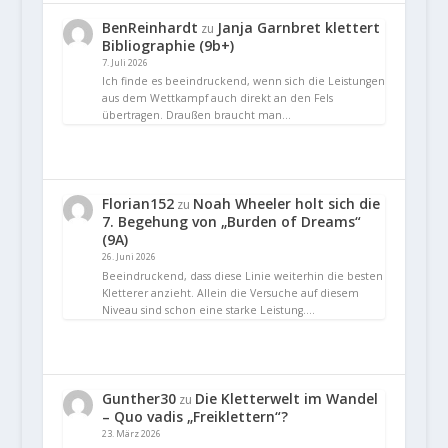
BenReinhardt
Janja Garnbret klettert
zu
Bibliographie (9b+)
7. Juli 2026
Ich finde es beeindruckend, wenn sich die Leistungen
aus dem Wettkampf auch direkt an den Fels
übertragen. Draußen braucht man…
Florian152
Noah Wheeler holt sich die
zu
7. Begehung von „Burden of Dreams“
(9A)
26. Juni 2026
Beeindruckend, dass diese Linie weiterhin die besten
Kletterer anzieht. Allein die Versuche auf diesem
Niveau sind schon eine starke Leistung.…
Gunther30
Die Kletterwelt im Wandel
zu
– Quo vadis „Freiklettern“?
23. März 2026