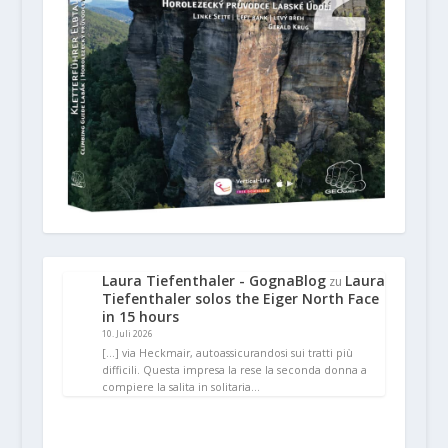
Laura Tiefenthaler - GognaBlog
Laura
zu
Tiefenthaler solos the Eiger North Face
in 15 hours
10. Juli 2026
[…] via Heckmair, autoassicurandosi sui tratti più
difficili. Questa impresa la rese la seconda donna a
compiere la salita in solitaria…