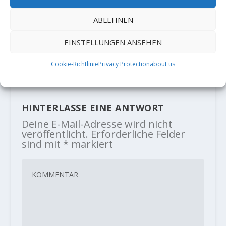
ABLEHNEN
Neues aus den Klettergebieten:
Online Petiton: „HOLZBERG
EINSTELLUNGEN ANSEHEN
BIOTOP-RETTUNG JETZT!“
22. April 2022
Cookie-Richtlinie
Privacy Protection
about us
HINTERLASSE EINE ANTWORT
Deine E-Mail-Adresse wird nicht
veröffentlicht.
Erforderliche Felder
sind mit
*
markiert