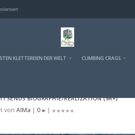
polarisiert
STEN KLETTEREIEN DER WELT
CLIMBING CRAGS
TI SENDS BIOGRAPHIE/REALIZATION (9A+)
t von
AlMa
|
0
|