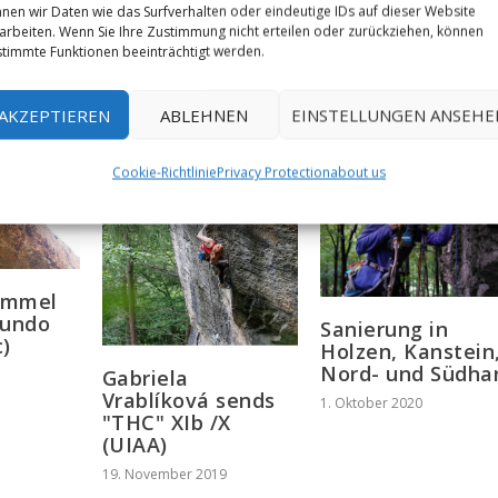
29./30. Juni
nen wir Daten wie das Surfverhalten oder eindeutige IDs auf dieser Website
arbeiten. Wenn Sie Ihre Zustimmung nicht erteilen oder zurückziehen, können
timmte Funktionen beeinträchtigt werden.
AKZEPTIEREN
ABLEHNEN
EINSTELLUNGEN ANSEHE
Cookie-Richtlinie
Privacy Protection
about us
emmel
Mundo
Sanierung in
c)
Holzen, Kanstein
Nord- und Südha
Gabriela
Vrablíková sends
1. Oktober 2020
"THC" XIb /X
(UIAA)
19. November 2019