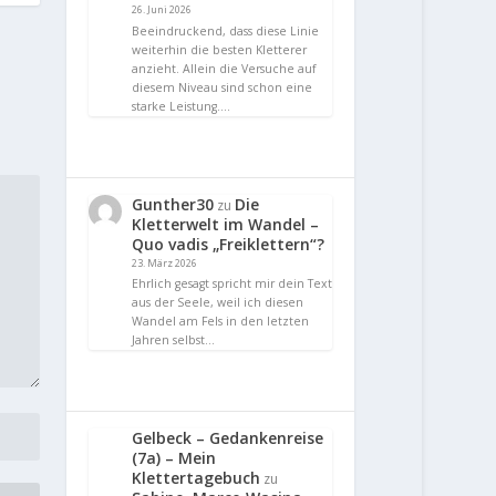
26. Juni 2026
Beeindruckend, dass diese Linie
weiterhin die besten Kletterer
anzieht. Allein die Versuche auf
diesem Niveau sind schon eine
starke Leistung.…
Gunther30
Die
zu
Kletterwelt im Wandel –
Quo vadis „Freiklettern“?
23. März 2026
Ehrlich gesagt spricht mir dein Text
aus der Seele, weil ich diesen
Wandel am Fels in den letzten
Jahren selbst…
Gelbeck – Gedankenreise
(7a) – Mein
Klettertagebuch
zu