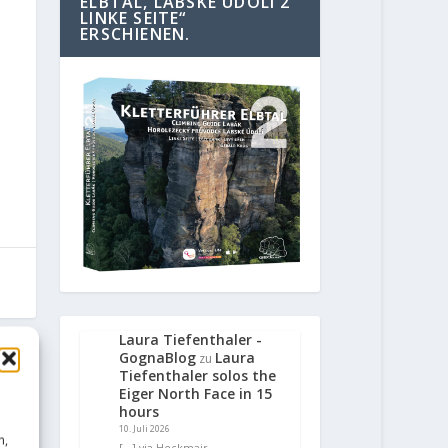
ELBTAL, LABSKE UDOLI 2
LINKE SEITE“
ERSCHIENEN.
Laura Tiefenthaler -
GognaBlog
Laura
zu
Tiefenthaler solos the
E
Eiger North Face in 15
hours
dern
10. Juli 2026
n,