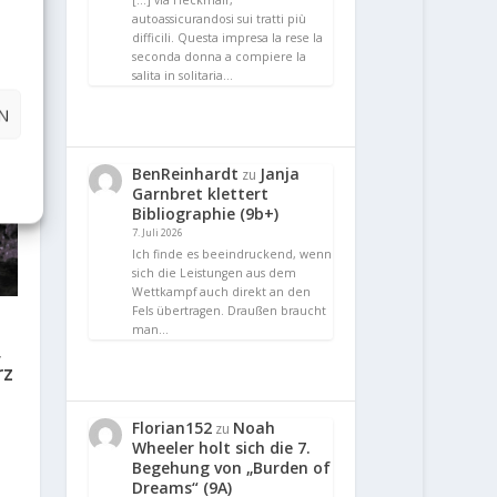
[…] via Heckmair,
 2019
autoassicurandosi sui tratti più
difficili. Questa impresa la rese la
seconda donna a compiere la
salita in solitaria…
N
BenReinhardt
Janja
zu
Garnbret klettert
Bibliographie (9b+)
7. Juli 2026
Ich finde es beeindruckend, wenn
sich die Leistungen aus dem
Wettkampf auch direkt an den
Fels übertragen. Draußen braucht
man…
,
rz
Florian152
Noah
zu
Wheeler holt sich die 7.
Begehung von „Burden of
Dreams“ (9A)