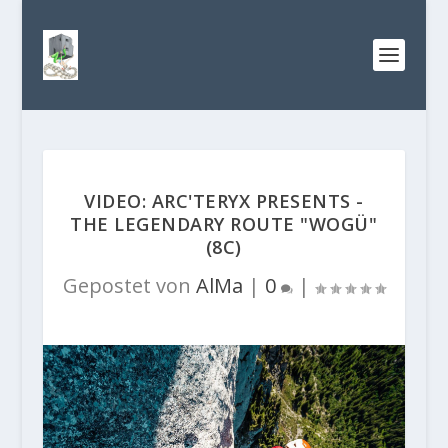
VIDEO: ARC'TERYX PRESENTS -
THE LEGENDARY ROUTE "WOGÜ"
(8C)
Gepostet von
AlMa
|
0
|