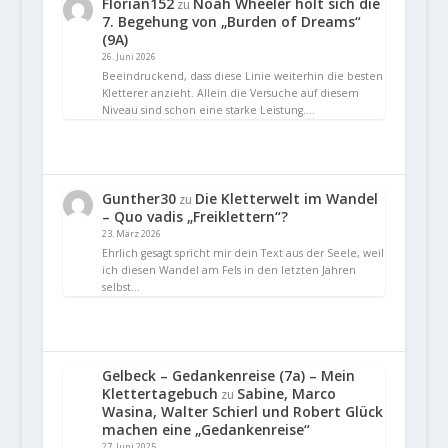
Florian152
Noah Wheeler holt sich die
zu
7. Begehung von „Burden of Dreams“
(9A)
26. Juni 2026
Beeindruckend, dass diese Linie weiterhin die besten
Kletterer anzieht. Allein die Versuche auf diesem
Niveau sind schon eine starke Leistung.…
Gunther30
Die Kletterwelt im Wandel
zu
– Quo vadis „Freiklettern“?
23. März 2026
Ehrlich gesagt spricht mir dein Text aus der Seele, weil
ich diesen Wandel am Fels in den letzten Jahren
selbst…
Gelbeck – Gedankenreise (7a) – Mein
Klettertagebuch
Sabine, Marco
zu
Wasina, Walter Schierl und Robert Glück
machen eine „Gedankenreise“
27. Juni 2025