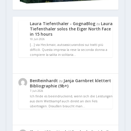
Laura Tiefenthaler - GognaBlog
Laura
zu
Tiefenthaler solos the Eiger North Face
in 15 hours
10. Juli 2026
[…] via Heckmair, autoassicurandosi sui tratti più
difficili. Questa impresa la rese la seconda donna a
compiere la salita in solitaria…
BenReinhardt
Janja Garnbret klettert
zu
Bibliographie (9b+)
7. Juli 2026
Ich finde es beeindruckend, wenn sich die Leistungen
aus dem Wettkampf auch direkt an den Fels
übertragen. Draußen braucht man…