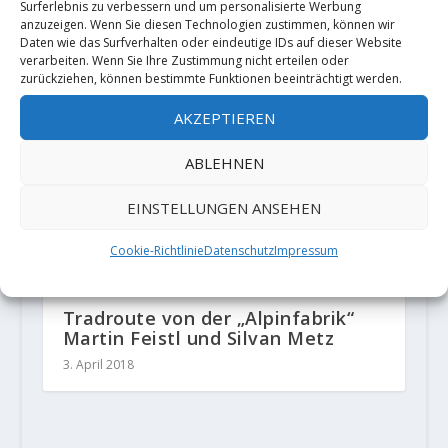
Nils Favre and Symon Welfringer
Surferlebnis zu verbessern und um personalisierte Werbung
sends "Paciencia" (8a or X-)
anzuzeigen. Wenn Sie diesen Technologien zustimmen, können wir
Daten wie das Surfverhalten oder eindeutige IDs auf dieser Website
16. September 2020
verarbeiten. Wenn Sie Ihre Zustimmung nicht erteilen oder
zurückziehen, können bestimmte Funktionen beeinträchtigt werden.
AKZEPTIEREN
ABLEHNEN
EINSTELLUNGEN ANSEHEN
Cookie-Richtlinie
Datenschutz
Impressum
Tradroute von der „Alpinfabrik“
Martin Feistl und Silvan Metz
3. April 2018