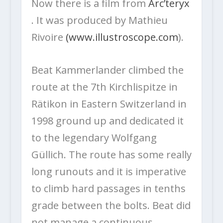
Now there is a film from
Arc’teryx
. It was produced by Mathieu
Rivoire
(www.illustroscope.com
).
Beat Kammerlander climbed the
route at the 7th Kirchlispitze in
Rätikon in Eastern Switzerland in
1998 ground up and dedicated it
to the legendary Wolfgang
Güllich. The route has some really
long runouts and it is imperative
to climb hard passages in tenths
grade between the bolts. Beat did
not manage a continuous