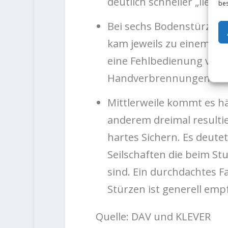
deutlich schneller „liefen
bes
Bei sechs Bodenstürzen 
kam jeweils zu einem Kon
eine Fehlbedienung vorlag
Handverbrennungen
Mittlerweile kommt es hä
anderem dreimal resulti
hartes Sichern. Es deutet
Seilschaften die beim St
sind. Ein durchdachtes F
Stürzen ist generell emp
Quelle: DAV und KLEVER