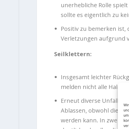
unerhebliche Rolle spiel
sollte es eigentlich zu
Positiv zu bemerken ist,
Verletzungen aufgrund v
Seilklettern:
Insgesamt leichter Rückga
melden nicht alle Hallen i
Erneut diverse Unfälle m
Wir
Ablassen, obwohl dies al
und
um 
werden kann. In zwei Fäll
kön
ver