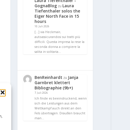
Laura Tiefenthaler -
GognaBlog
Laura
zu
Tiefenthaler solos the
Eiger North Face in 15
hours
10. Juli 2026
[…] via Heckmair,
autoassicurandosi sui tratti più
difficili. Questa impresa la rese la
seconda donna a compiere la
salita in solitaria…
BenReinhardt
Janja
zu
Garnbret klettert
Bibliographie (9b+)
7. Juli 2026
Ich finde es beeindruckend, wenn
sich die Leistungen aus dem
Wettkampf auch direkt an den
Fels übertragen. Draußen braucht
n,
man…