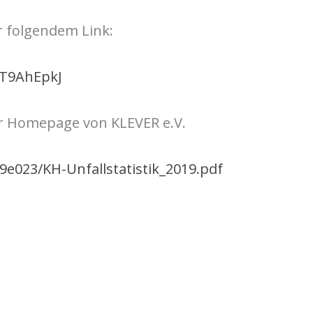
er folgendem Link:
/T9AhEpkJ
er Homepage von KLEVER e.V.
e9e023/KH-Unfallstatistik_2019.pdf