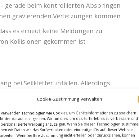
t – gerade beim kontrollierten Abspringen
 keinen gravierenden Verletzungen kommen
 dass es erneut keine Meldungen zu
on Kollisionen gekommen ist
ng bei Seilkletterunfällen. Allerdings
hre Unfälle!
Cookie-Zustimmung verwalten
it teilweise erheblichen Verletzungen beim
 verwenden Technologien wie Cookies, um Geräteinformationen zu speichern
s ein kontrollierbarer Vorgang angesehen
/oder darauf zuzugreifen. Wir tun dies, um das Surferlebnis zu verbessern und
personalisierte Werbung anzuzeigen. Wenn Sie diesen Technologien zustimme
en handelte es sich um neue Seile, die somit
nen wir Daten wie das Surfverhalten oder eindeutige IDs auf dieser Website
arbeiten. Wenn Sie Ihre Zustimmung nicht erteilen oder zurückziehen, können