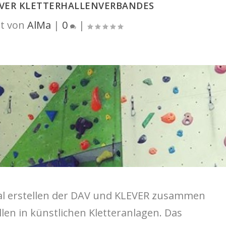
EVER KLETTERHALLENVERBANDES
t von
AlMa
|
0
|
Mal erstellen der DAV und KLEVER zusammen
llen in künstlichen Kletteranlagen. Das