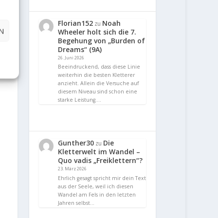
Florian152
Noah
zu
N
Wheeler holt sich die 7.
Begehung von „Burden of
Dreams“ (9A)
26. Juni 2026
Beeindruckend, dass diese Linie
weiterhin die besten Kletterer
anzieht. Allein die Versuche auf
diesem Niveau sind schon eine
starke Leistung.…
Gunther30
Die
zu
Kletterwelt im Wandel –
Quo vadis „Freiklettern“?
23. März 2026
Ehrlich gesagt spricht mir dein Text
aus der Seele, weil ich diesen
Wandel am Fels in den letzten
Jahren selbst…