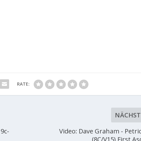
RATE:
NÄCHST
 9c-
Video: Dave Graham - Petri
(8C/V15) First As