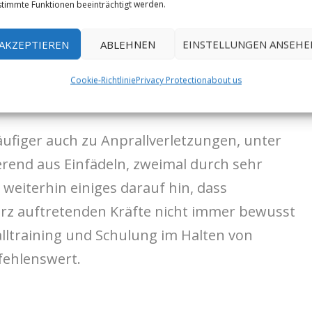
“
timmte Funktionen beeinträchtigt werden.
war die Sturzhöhe größer als 10m und es
AKZEPTIEREN
ABLEHNEN
EINSTELLUNGEN ANSEHE
trollverlust über das Sicherungsgerät da
 – bei fünf Fällen hatte der/die Sichernde
Cookie-Richtlinie
Privacy Protection
about us
ufiger auch zu Anprallverletzungen, unter
erend aus Einfädeln, zweimal durch sehr
 weiterhin einiges darauf hin, dass
urz auftretenden Kräfte nicht immer bewusst
alltraining und Schulung im Halten von
fehlenswert.