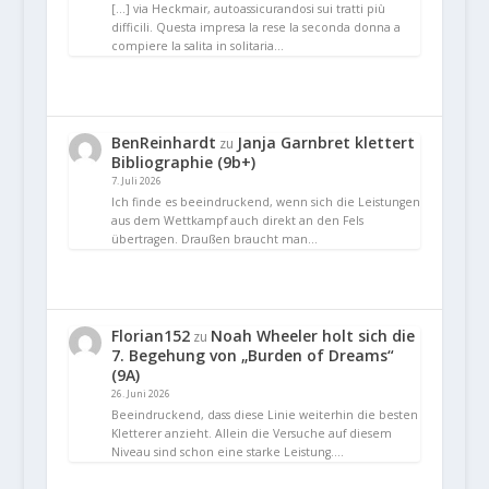
[…] via Heckmair, autoassicurandosi sui tratti più
difficili. Questa impresa la rese la seconda donna a
compiere la salita in solitaria…
BenReinhardt
Janja Garnbret klettert
zu
Bibliographie (9b+)
7. Juli 2026
Ich finde es beeindruckend, wenn sich die Leistungen
aus dem Wettkampf auch direkt an den Fels
übertragen. Draußen braucht man…
Florian152
Noah Wheeler holt sich die
zu
7. Begehung von „Burden of Dreams“
(9A)
26. Juni 2026
Beeindruckend, dass diese Linie weiterhin die besten
Kletterer anzieht. Allein die Versuche auf diesem
Niveau sind schon eine starke Leistung.…