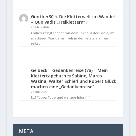
Gunther30
Die Kletterwelt im Wandel
zu
– Quo vadis „Freiklettern“?
23. März 2026
Ehrlich gesagt spricht mir dein Text aus der Seele, weil
ich diesen Wandel am Fels in den letzten Jahren
selbst…
Gelbeck – Gedankenreise (7a) – Mein
Klettertagebuch
Sabine, Marco
zu
Wasina, Walter Schierl und Robert Glück
machen eine „Gedankenreise“
27. Juni 2025
[…] Topos: Topo und weitere Infos […]
META