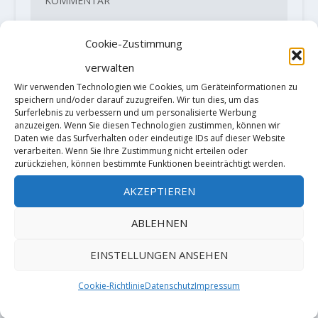
Cookie-Zustimmung
verwalten
Wir verwenden Technologien wie Cookies, um Geräteinformationen zu
speichern und/oder darauf zuzugreifen. Wir tun dies, um das
Surferlebnis zu verbessern und um personalisierte Werbung
anzuzeigen. Wenn Sie diesen Technologien zustimmen, können wir
Daten wie das Surfverhalten oder eindeutige IDs auf dieser Website
verarbeiten. Wenn Sie Ihre Zustimmung nicht erteilen oder
zurückziehen, können bestimmte Funktionen beeinträchtigt werden.
AKZEPTIEREN
Diese Website verwendet Akismet, um
ABLEHNEN
Spam zu reduzieren.
Erfahre, wie
EINSTELLUNGEN ANSEHEN
deine Kommentardaten verarbeitet
Cookie-Richtlinie
Datenschutz
Impressum
werden.