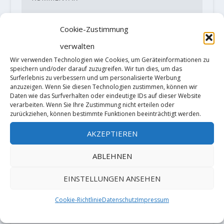
Cookie-Zustimmung
verwalten
Wir verwenden Technologien wie Cookies, um Geräteinformationen zu
speichern und/oder darauf zuzugreifen. Wir tun dies, um das
Surferlebnis zu verbessern und um personalisierte Werbung
anzuzeigen. Wenn Sie diesen Technologien zustimmen, können wir
Daten wie das Surfverhalten oder eindeutige IDs auf dieser Website
verarbeiten. Wenn Sie Ihre Zustimmung nicht erteilen oder
zurückziehen, können bestimmte Funktionen beeinträchtigt werden.
AKZEPTIEREN
Diese Website verwendet Akismet, um
ABLEHNEN
Spam zu reduzieren.
Erfahre, wie
EINSTELLUNGEN ANSEHEN
deine Kommentardaten verarbeitet
Cookie-Richtlinie
Datenschutz
Impressum
werden.