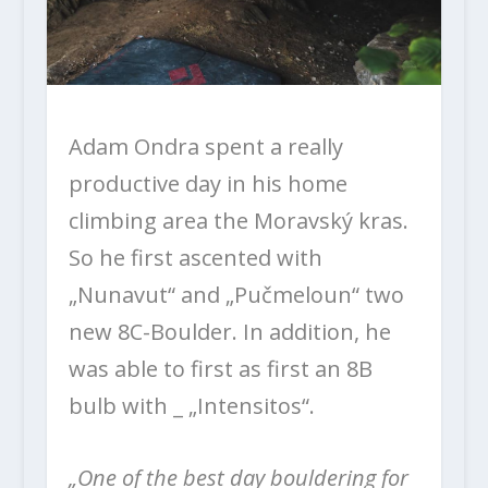
Adam Ondra spent a really
productive day in his home
climbing area the Moravský kras.
So he first ascented with
„Nunavut“ and „Pučmeloun“ two
new 8C-Boulder. In addition, he
was able to first as first an 8B
bulb with _ „Intensitos“.
„One of the best day bouldering for