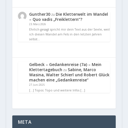
Gunther30
Die Kletterwelt im Wandel
zu
– Quo vadis „Freiklettern“?
23. März 2026
Ehrlich gesagt spricht mir dein Text aus der Seele, weil
ich diesen Wandel am Fels in den letzten Jahren
selbst…
Gelbeck – Gedankenreise (7a) – Mein
Klettertagebuch
Sabine, Marco
zu
Wasina, Walter Schierl und Robert Glück
machen eine „Gedankenreise“
27. Juni 2025
[…] Topos: Topo und weitere Infos […]
META