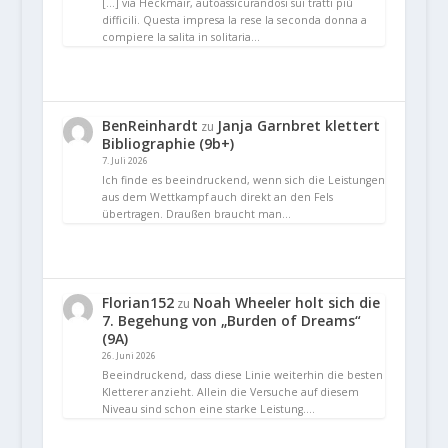
[…] via Heckmair, autoassicurandosi sui tratti più
difficili. Questa impresa la rese la seconda donna a
compiere la salita in solitaria…
BenReinhardt
Janja Garnbret klettert
zu
Bibliographie (9b+)
7. Juli 2026
Ich finde es beeindruckend, wenn sich die Leistungen
aus dem Wettkampf auch direkt an den Fels
übertragen. Draußen braucht man…
Florian152
Noah Wheeler holt sich die
zu
7. Begehung von „Burden of Dreams“
(9A)
26. Juni 2026
Beeindruckend, dass diese Linie weiterhin die besten
Kletterer anzieht. Allein die Versuche auf diesem
Niveau sind schon eine starke Leistung.…