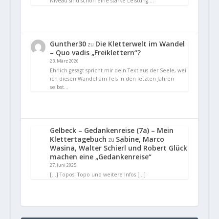
Niveau sind schon eine starke Leistung.…
Gunther30
Die Kletterwelt im Wandel
zu
– Quo vadis „Freiklettern“?
23. März 2026
Ehrlich gesagt spricht mir dein Text aus der Seele, weil
ich diesen Wandel am Fels in den letzten Jahren
selbst…
Gelbeck – Gedankenreise (7a) – Mein
Klettertagebuch
Sabine, Marco
zu
Wasina, Walter Schierl und Robert Glück
machen eine „Gedankenreise“
27. Juni 2025
[…] Topos: Topo und weitere Infos […]