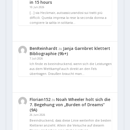
in 15 hours
10. Juli 2026
[…] via Heckmair, autoassicurandosi sui tratti più
difficili. Questa impresa la rese la seconda donna a
compiere la salita in solitaria…
BenReinhardt
Janja Garnbret klettert
zu
Bibliographie (9b+)
7. Juli 2026
Ich finde es beeindruckend, wenn sich die Leistungen
aus dem Wettkampf auch direkt an den Fels
übertragen. Draußen braucht man…
Florian152
Noah Wheeler holt sich die
zu
7. Begehung von „Burden of Dreams“
(9A)
26. Juni 2026
Beeindruckend, dass diese Linie weiterhin die besten
Kletterer anzieht. Allein die Versuche auf diesem