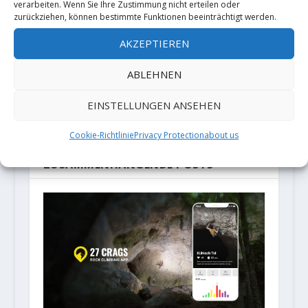
verarbeiten. Wenn Sie Ihre Zustimmung nicht erteilen oder
VORHERIGE
NÄCHSTE
zurückziehen, können bestimmte Funktionen beeinträchtigt werden.
AKZEPTIEREN
Leon Fraunholz
Fixe
klettert "Die
Absicherungen
ABLEHNEN
Unendliche
von Alpintouren,
Geschichte"
notwendig oder
EINSTELLUNGEN ANSEHEN
(9a/8C)
nicht?
Cookie-Richtlinie
Privacy Protection
about us
ZUSAMMENHÄNGENDE POSTS