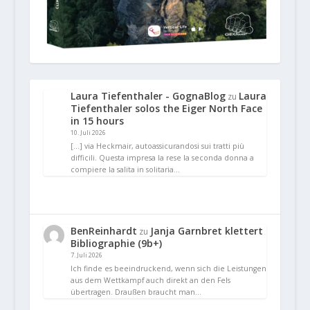
Laura Tiefenthaler - GognaBlog
Laura
zu
Tiefenthaler solos the Eiger North Face
in 15 hours
10. Juli 2026
[…] via Heckmair, autoassicurandosi sui tratti più
difficili. Questa impresa la rese la seconda donna a
compiere la salita in solitaria…
BenReinhardt
Janja Garnbret klettert
zu
Bibliographie (9b+)
7. Juli 2026
Ich finde es beeindruckend, wenn sich die Leistungen
aus dem Wettkampf auch direkt an den Fels
übertragen. Draußen braucht man…