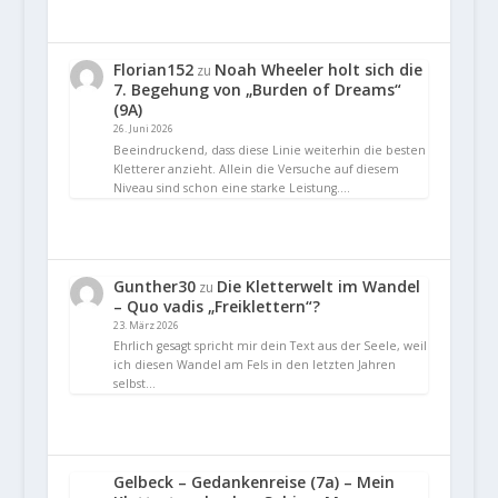
Florian152
Noah Wheeler holt sich die
zu
7. Begehung von „Burden of Dreams“
(9A)
26. Juni 2026
Beeindruckend, dass diese Linie weiterhin die besten
Kletterer anzieht. Allein die Versuche auf diesem
Niveau sind schon eine starke Leistung.…
Gunther30
Die Kletterwelt im Wandel
zu
– Quo vadis „Freiklettern“?
23. März 2026
Ehrlich gesagt spricht mir dein Text aus der Seele, weil
ich diesen Wandel am Fels in den letzten Jahren
selbst…
Gelbeck – Gedankenreise (7a) – Mein