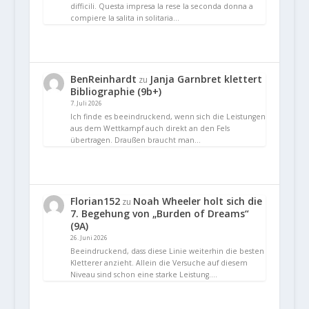
difficili. Questa impresa la rese la seconda donna a
compiere la salita in solitaria…
BenReinhardt
Janja Garnbret klettert
zu
Bibliographie (9b+)
7. Juli 2026
Ich finde es beeindruckend, wenn sich die Leistungen
aus dem Wettkampf auch direkt an den Fels
übertragen. Draußen braucht man…
Florian152
Noah Wheeler holt sich die
zu
7. Begehung von „Burden of Dreams“
(9A)
26. Juni 2026
Beeindruckend, dass diese Linie weiterhin die besten
Kletterer anzieht. Allein die Versuche auf diesem
Niveau sind schon eine starke Leistung.…