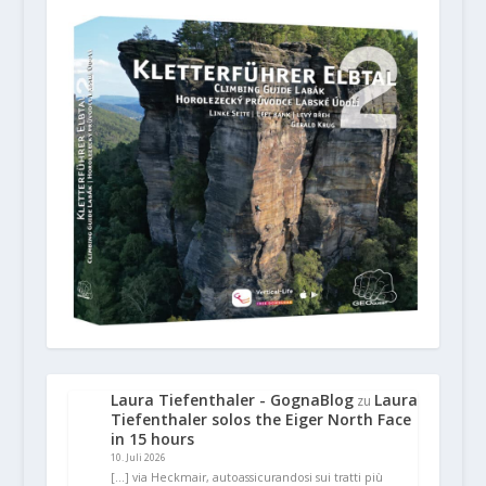
Laura Tiefenthaler - GognaBlog
Laura
zu
Tiefenthaler solos the Eiger North Face
in 15 hours
10. Juli 2026
[…] via Heckmair, autoassicurandosi sui tratti più