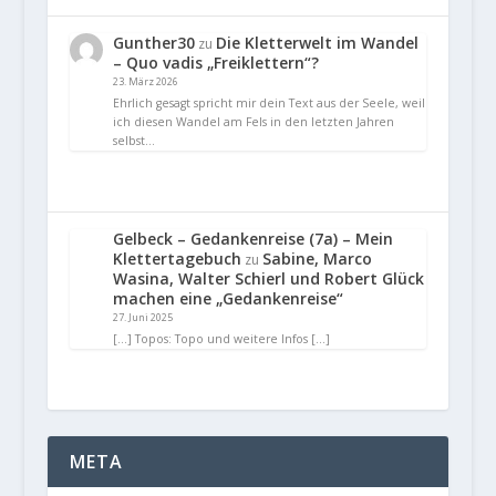
Gunther30
Die Kletterwelt im Wandel
zu
– Quo vadis „Freiklettern“?
23. März 2026
Ehrlich gesagt spricht mir dein Text aus der Seele, weil
ich diesen Wandel am Fels in den letzten Jahren
selbst…
Gelbeck – Gedankenreise (7a) – Mein
Klettertagebuch
Sabine, Marco
zu
Wasina, Walter Schierl und Robert Glück
machen eine „Gedankenreise“
27. Juni 2025
[…] Topos: Topo und weitere Infos […]
META