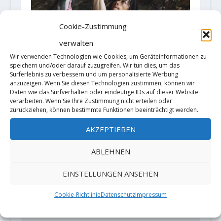
Cookie-Zustimmung
verwalten
Wir verwenden Technologien wie Cookies, um Geräteinformationen zu
speichern und/oder darauf zuzugreifen. Wir tun dies, um das
Surferlebnis zu verbessern und um personalisierte Werbung
Daisuke Ichimiya wiederholt
anzuzeigen. Wenn Sie diesen Technologien zustimmen, können wir
„Gekirin“ (逆鱗) (V15/Fb8c)
Daten wie das Surfverhalten oder eindeutige IDs auf dieser Website
16. März 2018
verarbeiten. Wenn Sie Ihre Zustimmung nicht erteilen oder
zurückziehen, können bestimmte Funktionen beeinträchtigt werden.
AKZEPTIEREN
HINTERLASSE EINE ANTWORT
ABLEHNEN
Deine E-Mail-Adresse wird nicht
veröffentlicht.
Erforderliche Felder
EINSTELLUNGEN ANSEHEN
sind mit
*
markiert
Cookie-Richtlinie
Datenschutz
Impressum