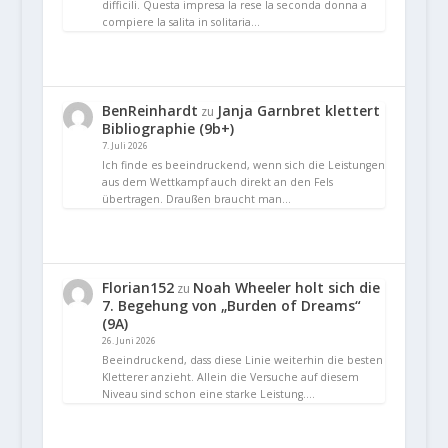
difficili. Questa impresa la rese la seconda donna a
compiere la salita in solitaria…
BenReinhardt
Janja Garnbret klettert
zu
Bibliographie (9b+)
7. Juli 2026
Ich finde es beeindruckend, wenn sich die Leistungen
aus dem Wettkampf auch direkt an den Fels
übertragen. Draußen braucht man…
Florian152
Noah Wheeler holt sich die
zu
7. Begehung von „Burden of Dreams“
(9A)
26. Juni 2026
Beeindruckend, dass diese Linie weiterhin die besten
Kletterer anzieht. Allein die Versuche auf diesem
Niveau sind schon eine starke Leistung.…