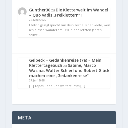
Gunther30
Die Kletterwelt im Wandel
zu
– Quo vadis „Freiklettern“?
23. März 2026
Ehrlich gesagt spricht mir dein Text aus der Seele, weil
ich diesen Wandel am Fels in den letzten Jahren
selbst…
Gelbeck – Gedankenreise (7a) – Mein
Klettertagebuch
Sabine, Marco
zu
Wasina, Walter Schierl und Robert Glück
machen eine „Gedankenreise“
27. Juni 2025
[…] Topos: Topo und weitere Infos […]
META