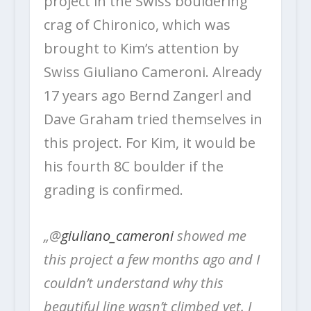
project in the Swiss bouldering
crag of Chironico, which was
brought to Kim’s attention by
Swiss Giuliano Cameroni. Already
17 years ago Bernd Zangerl and
Dave Graham tried themselves in
this project. For Kim, it would be
his fourth 8C boulder if the
grading is confirmed.
„@
giuliano_cameroni
showed me
this project a few months ago and I
couldn’t understand why this
beautiful line wasn’t climbed yet. I