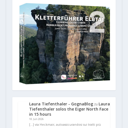
Laura Tiefenthaler - GognaBlog
Laura
zu
Tiefenthaler solos the Eiger North Face
in 15 hours
10. Juli 2026
[…] via Heckmair, autoassicurandosi sui tratti più