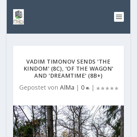
VADIM TIMONOV SENDS 'THE
KINDOM' (8C), 'OF THE WAGON'
AND 'DREAMTIME' (8B+)
Gepostet von
AlMa
|
0
|