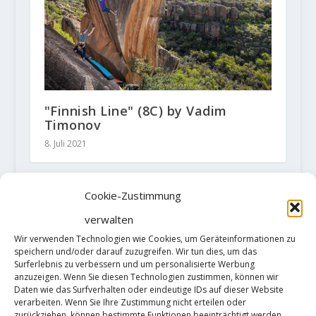
"Finnish Line" (8C) by Vadim
Timonov
8. Juli 2021
Cookie-Zustimmung
HINTERLASSE EINE ANTWORT
verwalten
Deine E-Mail-Adresse wird nicht
Wir verwenden Technologien wie Cookies, um Geräteinformationen zu
veröffentlicht.
Erforderliche Felder
speichern und/oder darauf zuzugreifen. Wir tun dies, um das
sind mit
*
markiert
Surferlebnis zu verbessern und um personalisierte Werbung
anzuzeigen. Wenn Sie diesen Technologien zustimmen, können wir
Daten wie das Surfverhalten oder eindeutige IDs auf dieser Website
verarbeiten. Wenn Sie Ihre Zustimmung nicht erteilen oder
zurückziehen, können bestimmte Funktionen beeinträchtigt werden.