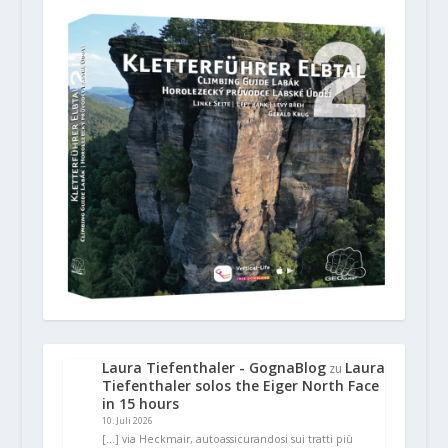
Laura Tiefenthaler - GognaBlog
Laura
zu
Tiefenthaler solos the Eiger North Face
in 15 hours
10. Juli 2026
[…] via Heckmair, autoassicurandosi sui tratti più