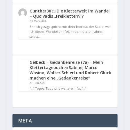
Gunther30
Die Kletterwelt im Wandel
zu
– Quo vadis „Freiklettern“?
23. März 2026
Ehrlich gesagt spricht mir dein Text aus der Seele, weil
ich diesen Wandel am Fels in den letzten Jahren
selbst…
Gelbeck – Gedankenreise (7a) – Mein
Klettertagebuch
Sabine, Marco
zu
Wasina, Walter Schierl und Robert Glück
machen eine „Gedankenreise“
27. Juni 2025
[…] Topos: Topo und weitere Infos […]
META