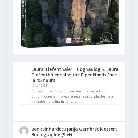
Laura Tiefenthaler - GognaBlog
Laura
zu
Tiefenthaler solos the Eiger North Face
in 15 hours
10. Juli 2026
[…] via Heckmair, autoassicurandosi sui tratti più
difficili. Questa impresa la rese la seconda donna a
compiere la salita in solitaria…
BenReinhardt
Janja Garnbret klettert
zu
Bibliographie (9b+)