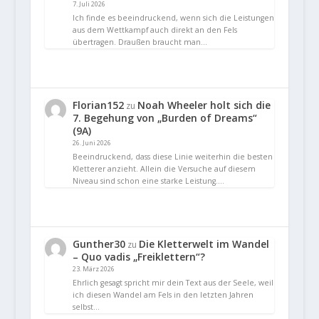
7. Juli 2026
Ich finde es beeindruckend, wenn sich die Leistungen
aus dem Wettkampf auch direkt an den Fels
übertragen. Draußen braucht man…
Florian152
Noah Wheeler holt sich die
zu
7. Begehung von „Burden of Dreams“
(9A)
26. Juni 2026
Beeindruckend, dass diese Linie weiterhin die besten
Kletterer anzieht. Allein die Versuche auf diesem
Niveau sind schon eine starke Leistung.…
Gunther30
Die Kletterwelt im Wandel
zu
– Quo vadis „Freiklettern“?
23. März 2026
Ehrlich gesagt spricht mir dein Text aus der Seele, weil
ich diesen Wandel am Fels in den letzten Jahren
selbst…