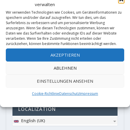
verwalten
Wir verwenden Technologien wie Cookies, um Geräteinformationen zu
speichern und/oder darauf zuzugreifen. Wir tun dies, um das
Surferlebnis zu verbessern und um personalisierte Werbung
anzuzeigen. Wenn Sie diesen Technologien zustimmen, können wir
Daten wie das Surfverhalten oder eindeutige IDs auf dieser Website
verarbeiten. Wenn Sie Ihre Zustimmung nicht erteilen oder
Diese Website verwendet Akismet, um
zurückziehen, können bestimmte Funktionen beeinträchtigt werden.
Spam zu reduzieren.
Erfahre, wie
AKZEPTIEREN
deine Kommentardaten verarbeitet
ABLEHNEN
werden.
EINSTELLUNGEN ANSEHEN
PARTNER
Cookie-Richtlinie
Datenschutz
Impressum
LOCALIZATION
English (UK)