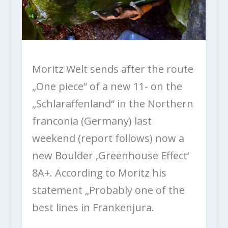
Moritz Welt sends after the route
„One piece“ of a new 11- on the
„Schlaraffenland“ in the Northern
franconia (Germany) last
weekend (report follows) now a
new Boulder ‚Greenhouse Effect‘
8A+. According to Moritz his
statement „Probably one of the
best lines in Frankenjura.