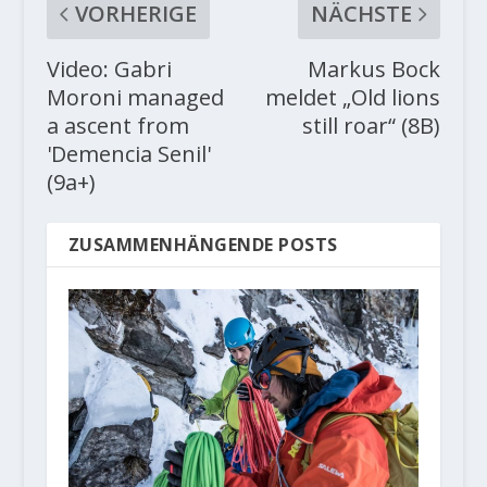
VORHERIGE
NÄCHSTE
Video: Gabri
Markus Bock
Moroni managed
meldet „Old lions
a ascent from
still roar“ (8B)
'Demencia Senil'
(9a+)
ZUSAMMENHÄNGENDE POSTS