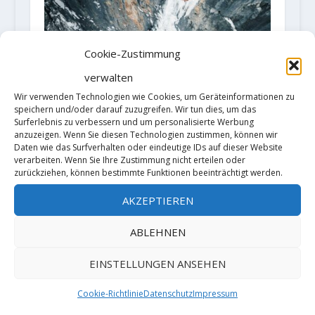
Cookie-Zustimmung
verwalten
Wir verwenden Technologien wie Cookies, um Geräteinformationen zu
speichern und/oder darauf zuzugreifen. Wir tun dies, um das
„Hybrid“ – Manuel Oberarzbacher
Surferlebnis zu verbessern und um personalisierte Werbung
und Simon Gietl eröffnen
anzuzeigen. Wenn Sie diesen Technologien zustimmen, können wir
spektakuläre Route überm
Daten wie das Surfverhalten oder eindeutige IDs auf dieser Website
Grödner Joch
verarbeiten. Wenn Sie Ihre Zustimmung nicht erteilen oder
zurückziehen, können bestimmte Funktionen beeinträchtigt werden.
29. Dezember 2024
AKZEPTIEREN
ABLEHNEN
HINTERLASSE EINE ANTWORT
EINSTELLUNGEN ANSEHEN
Deine E-Mail-Adresse wird nicht
veröffentlicht.
Erforderliche Felder
sind mit
*
markiert
Cookie-Richtlinie
Datenschutz
Impressum