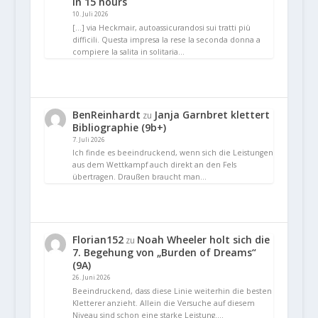
in 15 hours
10. Juli 2026
[…] via Heckmair, autoassicurandosi sui tratti più
difficili. Questa impresa la rese la seconda donna a
compiere la salita in solitaria…
BenReinhardt
Janja Garnbret klettert
zu
Bibliographie (9b+)
7. Juli 2026
Ich finde es beeindruckend, wenn sich die Leistungen
aus dem Wettkampf auch direkt an den Fels
übertragen. Draußen braucht man…
Florian152
Noah Wheeler holt sich die
zu
7. Begehung von „Burden of Dreams“
(9A)
26. Juni 2026
Beeindruckend, dass diese Linie weiterhin die besten
Kletterer anzieht. Allein die Versuche auf diesem
Niveau sind schon eine starke Leistung.…