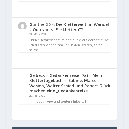
Gunther30
Die Kletterwelt im Wandel
zu
– Quo vadis „Freiklettern“?
23. März 2026
Ehrlich gesagt spricht mir dein Text aus der Seele, weil
ich diesen Wandel am Fels in den letzten Jahren
selbst…
Gelbeck – Gedankenreise (7a) – Mein
Klettertagebuch
Sabine, Marco
zu
Wasina, Walter Schierl und Robert Glück
machen eine „Gedankenreise“
27. Juni 2025
[…] Topos: Topo und weitere Infos […]