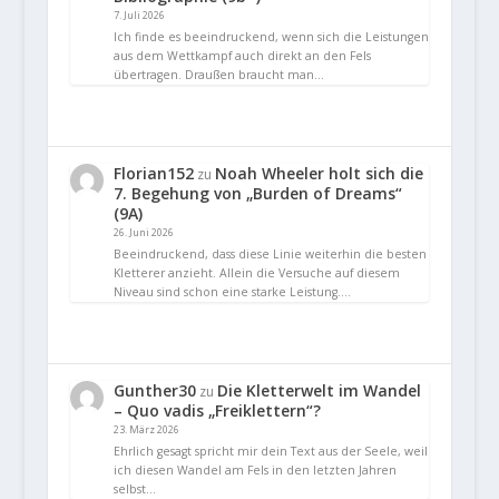
7. Juli 2026
Ich finde es beeindruckend, wenn sich die Leistungen
aus dem Wettkampf auch direkt an den Fels
übertragen. Draußen braucht man…
Florian152
Noah Wheeler holt sich die
zu
7. Begehung von „Burden of Dreams“
(9A)
26. Juni 2026
Beeindruckend, dass diese Linie weiterhin die besten
Kletterer anzieht. Allein die Versuche auf diesem
Niveau sind schon eine starke Leistung.…
Gunther30
Die Kletterwelt im Wandel
zu
– Quo vadis „Freiklettern“?
23. März 2026
Ehrlich gesagt spricht mir dein Text aus der Seele, weil
ich diesen Wandel am Fels in den letzten Jahren
selbst…