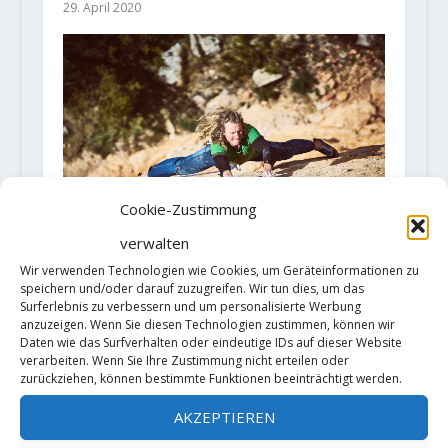
29. April 2020
Cookie-Zustimmung
verwalten
Wir verwenden Technologien wie Cookies, um Geräteinformationen zu
Michael Kemeter frees "Mentre hi
speichern und/oder darauf zuzugreifen. Wir tun dies, um das
hagi llum" (8b+/c) on Mont-Rebei
Surferlebnis zu verbessern und um personalisierte Werbung
in Spanish Pyrenees
anzuzeigen. Wenn Sie diesen Technologien zustimmen, können wir
Daten wie das Surfverhalten oder eindeutige IDs auf dieser Website
14. Juni 2018
verarbeiten. Wenn Sie Ihre Zustimmung nicht erteilen oder
zurückziehen, können bestimmte Funktionen beeinträchtigt werden.
AKZEPTIEREN