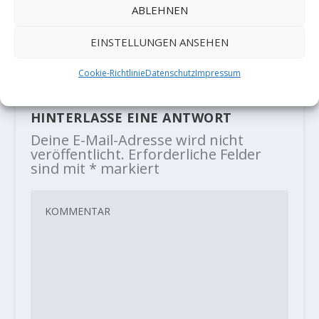
ABLEHNEN
Geoquest-Expedition Kirgistan
2019
EINSTELLUNGEN ANSEHEN
12. November 2019
Cookie-Richtlinie
Datenschutz
Impressum
HINTERLASSE EINE ANTWORT
Deine E-Mail-Adresse wird nicht
veröffentlicht.
Erforderliche Felder
sind mit
*
markiert