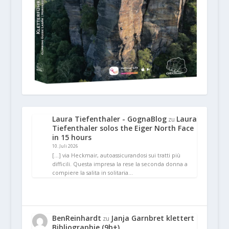
Laura Tiefenthaler - GognaBlog
Laura
zu
Tiefenthaler solos the Eiger North Face
in 15 hours
10. Juli 2026
[…] via Heckmair, autoassicurandosi sui tratti più
difficili. Questa impresa la rese la seconda donna a
compiere la salita in solitaria…
BenReinhardt
Janja Garnbret klettert
zu
Bibliographie (9b+)