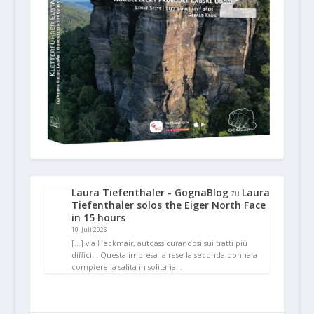
Laura Tiefenthaler - GognaBlog
Laura
zu
Tiefenthaler solos the Eiger North Face
in 15 hours
10. Juli 2026
[…] via Heckmair, autoassicurandosi sui tratti più
difficili. Questa impresa la rese la seconda donna a
compiere la salita in solitaria…