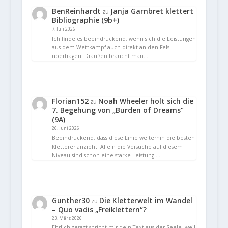
BenReinhardt
Janja Garnbret klettert
zu
Bibliographie (9b+)
7. Juli 2026
Ich finde es beeindruckend, wenn sich die Leistungen
aus dem Wettkampf auch direkt an den Fels
übertragen. Draußen braucht man…
Florian152
Noah Wheeler holt sich die
zu
7. Begehung von „Burden of Dreams“
(9A)
26. Juni 2026
Beeindruckend, dass diese Linie weiterhin die besten
Kletterer anzieht. Allein die Versuche auf diesem
Niveau sind schon eine starke Leistung.…
Gunther30
Die Kletterwelt im Wandel
zu
– Quo vadis „Freiklettern“?
23. März 2026
Ehrlich gesagt spricht mir dein Text aus der Seele, weil