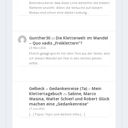
Beeindruckend, dass diese Linie weiterhin die besten
Kletterer anzieht. Allein die Versuche auf diesem
Niveau sind schon eine starke Leistung.…
Gunther30
Die Kletterwelt im Wandel
zu
– Quo vadis „Freiklettern“?
23. März 2026
Ehrlich gesagt spricht mir dein Text aus der Seele, weil
ich diesen Wandel am Fels in den letzten Jahren
selbst…
Gelbeck – Gedankenreise (7a) – Mein
Klettertagebuch
Sabine, Marco
zu
Wasina, Walter Schierl und Robert Glück
machen eine „Gedankenreise“
27. Juni 2025
[…] Topos: Topo und weitere Infos […]