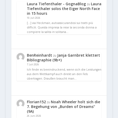
Laura Tiefenthaler - GognaBlog
Laura
zu
Tiefenthaler solos the Eiger North Face
in 15 hours
10. Juli 2026
[…] via Heckmair, autoassicurandosi sui tratti più
difficili. Questa impresa la rese la seconda donna a
compiere la salita in solitaria…
BenReinhardt
Janja Garnbret klettert
zu
Bibliographie (9b+)
7. Juli 2026
Ich finde es beeindruckend, wenn sich die Leistungen
aus dem Wettkampf auch direkt an den Fels
übertragen. Draußen braucht man…
Florian152
Noah Wheeler holt sich die
zu
7. Begehung von „Burden of Dreams“
(9A)
26. Juni 2026