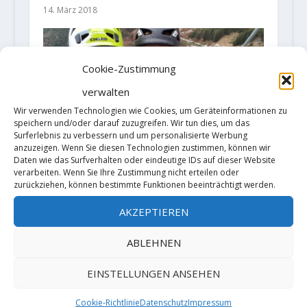
14. März 2018
Cookie-Zustimmung
verwalten
Wir verwenden Technologien wie Cookies, um Geräteinformationen zu
speichern und/oder darauf zuzugreifen. Wir tun dies, um das
Surferlebnis zu verbessern und um personalisierte Werbung
anzuzeigen. Wenn Sie diesen Technologien zustimmen, können wir
Daten wie das Surfverhalten oder eindeutige IDs auf dieser Website
Martin Feistl meldet „In
verarbeiten. Wenn Sie Ihre Zustimmung nicht erteilen oder
Memoriam Matthias“ (200m, 9+)
zurückziehen, können bestimmte Funktionen beeinträchtigt werden.
4. November 2020
AKZEPTIEREN
ABLEHNEN
HINTERLASSE EINE ANTWORT
EINSTELLUNGEN ANSEHEN
Deine E-Mail-Adresse wird nicht
Cookie-Richtlinie
Datenschutz
Impressum
veröffentlicht.
Erforderliche Felder