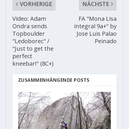
VORHERIGE
NÄCHSTE
Video: Adam
FA "Mona Lisa
Ondra sends
integral 9a+" by
Topboulder
Jose Luis Palao
"Ledoborec" /
Peinado
"Just to get the
perfect
kneebar!" (8C+)
ZUSAMMENHÄNGENDE POSTS