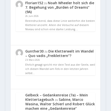
Florian152
Noah Wheeler holt sich die
zu
7. Begehung von „Burden of Dreams“
(9A)
26. Juni 2026
Beeindruckend, dass diese Linie weiterhin die besten
Kletterer anzieht. Allein die Versuche auf diesem
Niveau sind schon eine starke Leistung.…
Gunther30
Die Kletterwelt im Wandel
zu
– Quo vadis „Freiklettern“?
23. März 2026
Ehrlich gesagt spricht mir dein Text aus der Seele, weil
ich diesen Wandel am Fels in den letzten Jahren
selbst…
Gelbeck – Gedankenreise (7a) – Mein
Klettertagebuch
Sabine, Marco
zu
Wasina, Walter Schierl und Robert Glück
machen eine „Gedankenreise“