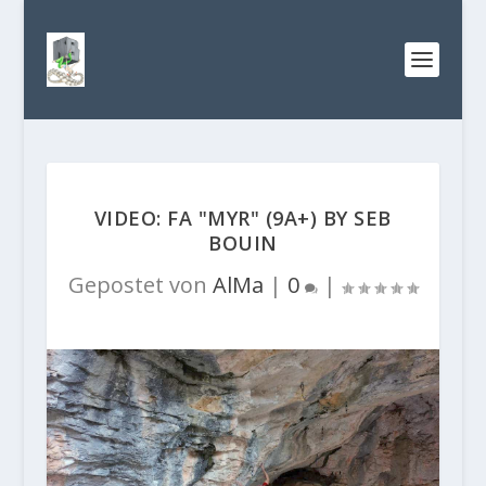
VIDEO: FA "MYR" (9A+) BY SEB
BOUIN
Gepostet von
AlMa
|
0
|