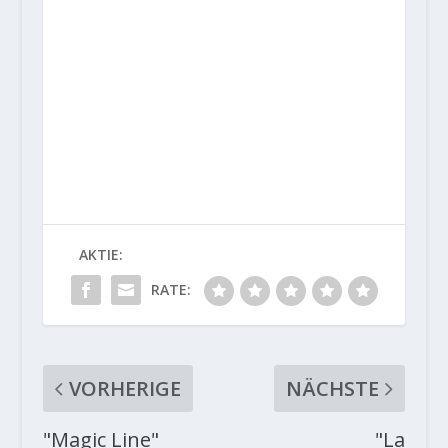
AKTIE:
RATE:
VORHERIGE
NÄCHSTE
"Magic Line"
"La