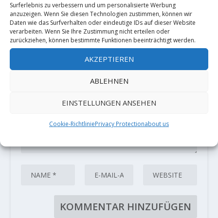
Surferlebnis zu verbessern und um personalisierte Werbung
HINTERLASSE EINE ANTWORT
anzuzeigen. Wenn Sie diesen Technologien zustimmen, können wir
Daten wie das Surfverhalten oder eindeutige IDs auf dieser Website
Deine E-Mail-Adresse wird nicht
verarbeiten. Wenn Sie Ihre Zustimmung nicht erteilen oder
veröffentlicht.
Erforderliche Felder
zurückziehen, können bestimmte Funktionen beeinträchtigt werden.
sind mit
*
markiert
AKZEPTIEREN
ABLEHNEN
EINSTELLUNGEN ANSEHEN
Cookie-Richtlinie
Privacy Protection
about us