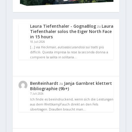
Laura Tiefenthaler - GognaBlog
Laura
zu
Tiefenthaler solos the Eiger North Face
in 15 hours
10. Juli 2026
[…] via Heckmair, autoassicurandosi sui tratti più
difficili. Questa impresa la rese la seconda donna a
compiere la salita in solitaria…
BenReinhardt
Janja Garnbret klettert
zu
Bibliographie (9b+)
7. Juli 2026
Ich finde es beeindruckend, wenn sich die Leistungen
aus dem Wettkampf auch direkt an den Fels
übertragen. Draußen braucht man…