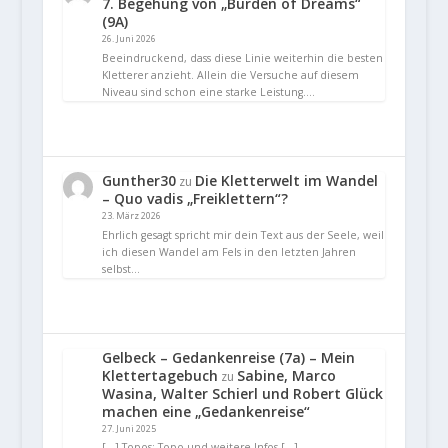
7. Begehung von „Burden of Dreams“
(9A)
26. Juni 2026
Beeindruckend, dass diese Linie weiterhin die besten
Kletterer anzieht. Allein die Versuche auf diesem
Niveau sind schon eine starke Leistung.…
Gunther30
Die Kletterwelt im Wandel
zu
– Quo vadis „Freiklettern“?
23. März 2026
Ehrlich gesagt spricht mir dein Text aus der Seele, weil
ich diesen Wandel am Fels in den letzten Jahren
selbst…
Gelbeck – Gedankenreise (7a) – Mein
Klettertagebuch
Sabine, Marco
zu
Wasina, Walter Schierl und Robert Glück
machen eine „Gedankenreise“
27. Juni 2025
[…] Topos: Topo und weitere Infos […]