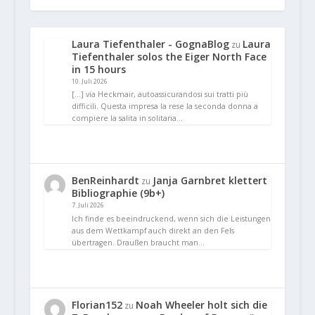
Laura Tiefenthaler - GognaBlog
Laura
zu
Tiefenthaler solos the Eiger North Face
in 15 hours
10. Juli 2026
[…] via Heckmair, autoassicurandosi sui tratti più
difficili. Questa impresa la rese la seconda donna a
compiere la salita in solitaria…
BenReinhardt
Janja Garnbret klettert
zu
Bibliographie (9b+)
7. Juli 2026
Ich finde es beeindruckend, wenn sich die Leistungen
aus dem Wettkampf auch direkt an den Fels
übertragen. Draußen braucht man…
Florian152
Noah Wheeler holt sich die
zu