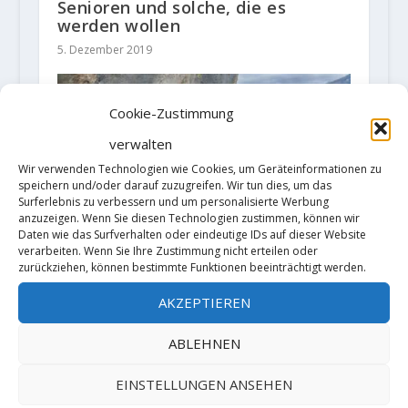
Senioren und solche, die es
werden wollen
5. Dezember 2019
Cookie-Zustimmung
verwalten
Wir verwenden Technologien wie Cookies, um Geräteinformationen zu
speichern und/oder darauf zuzugreifen. Wir tun dies, um das
Surferlebnis zu verbessern und um personalisierte Werbung
anzuzeigen. Wenn Sie diesen Technologien zustimmen, können wir
Daten wie das Surfverhalten oder eindeutige IDs auf dieser Website
verarbeiten. Wenn Sie Ihre Zustimmung nicht erteilen oder
zurückziehen, können bestimmte Funktionen beeinträchtigt werden.
Laura Rogora punktet mit
„Supercrackinette“ und „La
AKZEPTIEREN
castagne“ zwei [9a+]
6. November 2025
ABLEHNEN
EINSTELLUNGEN ANSEHEN