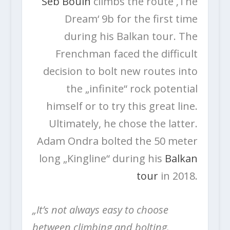
Seb Bouin
climbs the route ‚The
Dream‘ 9b for the first time
during his Balkan tour. The
Frenchman faced the difficult
decision to bolt new routes into
the „infinite“ rock potential
himself or to try this great line.
Ultimately, he chose the latter.
Adam Ondra bolted the 50 meter
long „Kingline“ during his
Balkan
tour
in 2018.
„It’s not always easy to choose
between climbing and bolting.