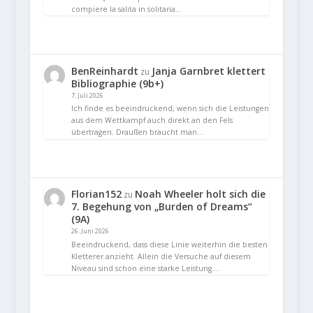
compiere la salita in solitaria…
BenReinhardt
Janja Garnbret klettert
zu
Bibliographie (9b+)
7. Juli 2026
Ich finde es beeindruckend, wenn sich die Leistungen
aus dem Wettkampf auch direkt an den Fels
übertragen. Draußen braucht man…
Florian152
Noah Wheeler holt sich die
zu
7. Begehung von „Burden of Dreams“
(9A)
26. Juni 2026
Beeindruckend, dass diese Linie weiterhin die besten
Kletterer anzieht. Allein die Versuche auf diesem
Niveau sind schon eine starke Leistung.…