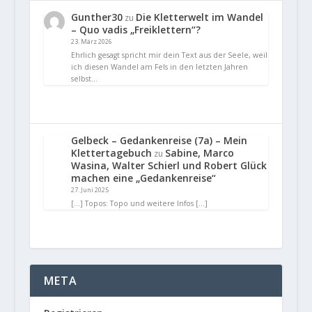
Gunther30
Die Kletterwelt im Wandel
zu
– Quo vadis „Freiklettern“?
23. März 2026
Ehrlich gesagt spricht mir dein Text aus der Seele, weil
ich diesen Wandel am Fels in den letzten Jahren
selbst…
Gelbeck – Gedankenreise (7a) – Mein
Klettertagebuch
Sabine, Marco
zu
Wasina, Walter Schierl und Robert Glück
machen eine „Gedankenreise“
27. Juni 2025
[…] Topos: Topo und weitere Infos […]
META