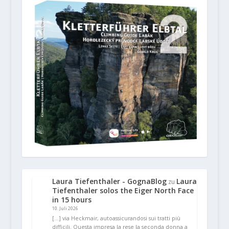
Laura Tiefenthaler - GognaBlog
Laura
zu
Tiefenthaler solos the Eiger North Face
in 15 hours
10. Juli 2026
[…] via Heckmair, autoassicurandosi sui tratti più
difficili. Questa impresa la rese la seconda donna a