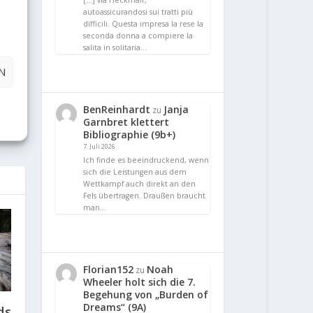
[…] via Heckmair,
autoassicurandosi sui tratti più
difficili. Questa impresa la rese la
seconda donna a compiere la
salita in solitaria…
N
E
BenReinhardt
Janja
zu
egos
Garnbret klettert
Bibliographie (9b+)
7. Juli 2026
Ich finde es beeindruckend, wenn
sich die Leistungen aus dem
Wettkampf auch direkt an den
Fels übertragen. Draußen braucht
man…
Florian152
Noah
zu
Wheeler holt sich die 7.
Begehung von „Burden of
Dreams“ (9A)
ds