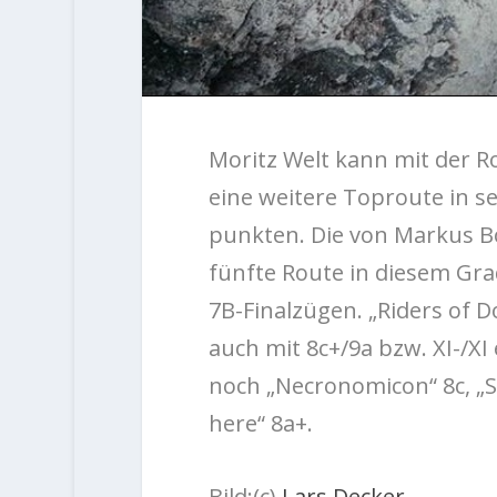
Moritz Welt kann mit der R
eine weitere Toproute in s
punkten. Die von Markus B
fünfte Route in diesem Grad
7B-Finalzügen. „Riders of D
auch mit 8c+/9a bzw. XI-/XI
noch „Necronomicon“ 8c, „S
here“ 8a+.
Bild:(c)
Lars Decker