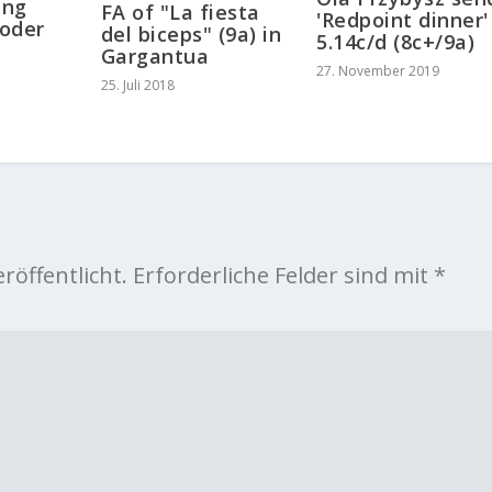
ung
FA of "La fiesta
'Redpoint dinner'
oder
del biceps" (9a) in
5.14c/d (8c+/9a)
Gargantua
27. November 2019
25. Juli 2018
röffentlicht.
Erforderliche Felder sind mit
*