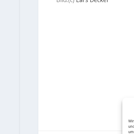
Wir
und
um 