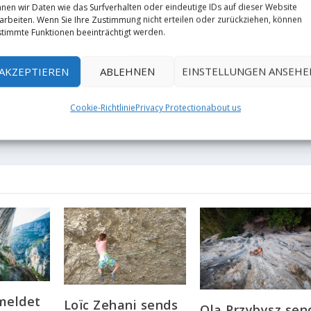
nen wir Daten wie das Surfverhalten oder eindeutige IDs auf dieser Website
RATE:
arbeiten. Wenn Sie Ihre Zustimmung nicht erteilen oder zurückziehen, können
timmte Funktionen beeinträchtigt werden.
AKZEPTIEREN
ABLEHNEN
EINSTELLUNGEN ANSEHE
NÄCHST
Cookie-Richtlinie
Privacy Protection
about us
FA "Upgrade U" (8C) by Alex M
meldet
Loïc Zehani sends
Ola Przybysz sen