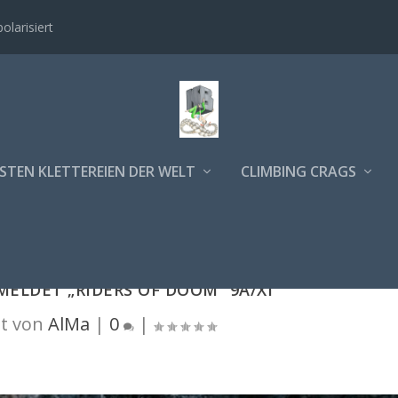
polarisiert
STEN KLETTEREIEN DER WELT
CLIMBING CRAGS
ELDET „RIDERS OF DOOM“ 9A/XI
t von
AlMa
|
0
|