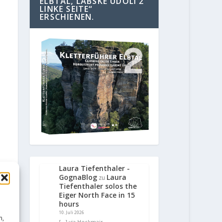
ELBTAL, LABSKE UDOLI 2
LINKE SEITE“
ERSCHIENEN.
Laura Tiefenthaler -
GognaBlog
Laura
zu
Tiefenthaler solos the
Eiger North Face in 15
hours
10. Juli 2026
n,