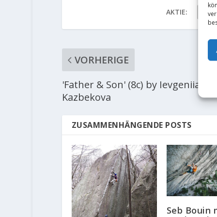
kön
AKTIE:
ver
bes
VORHERIGE
'Father & Son' (8c) by Ievgeniia
Kazbekova
ZUSAMMENHÄNGENDE POSTS
Seb Bouin 