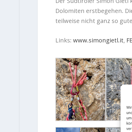
Der Südtiroler Simon Gietl 
Dolomiten erstbegehen. Die 
teilweise nicht ganz so gute
Links:
www.simongietl.it
,
F
Wir
und
um 
kön
ver