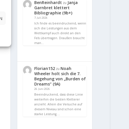
BenReinhardt
Janja
zu
Garnbret klettert
Bibliographie (9b+)
N
7. Juli 2026
Ich finde es beeindruckend, wenn
sich die Leistungen aus dem
Wettkampf auch direkt an den
Fels übertragen. Draußen braucht
man…
Florian152
Noah
zu
Wheeler holt sich die 7.
Begehung von „Burden of
Dreams“ (9A)
26. Juni 2026
Beeindruckend, dass diese Linie
weiterhin die besten Kletterer
anzieht. Allein die Versuche auf
diesem Niveau sind schon eine
starke Leistung.…