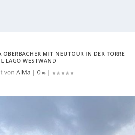
A OBERBACHER MIT NEUTOUR IN DER TORRE
EL LAGO WESTWAND
t von
AlMa
|
0
|