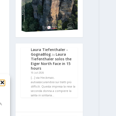
Laura Tiefenthaler -
GognaBlog
Laura
zu
Tiefenthaler solos the
Eiger North Face in 15
hours
10. Juli 2026
[…] via Heckmair,
autoassicurandosi sui tratti più
difficili. Questa impresa la rese la
seconda donna a compiere la
salita in solitaria…
n,