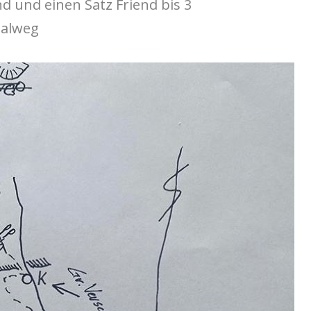
nd und einen Satz Friend bis 3
malweg