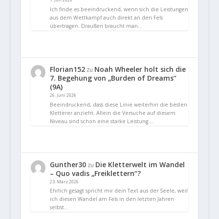
Ich finde es beeindruckend, wenn sich die Leistungen
aus dem Wettkampf auch direkt an den Fels
übertragen. Draußen braucht man…
Florian152
Noah Wheeler holt sich die
zu
7. Begehung von „Burden of Dreams“
(9A)
26. Juni 2026
Beeindruckend, dass diese Linie weiterhin die besten
Kletterer anzieht. Allein die Versuche auf diesem
Niveau sind schon eine starke Leistung.…
Gunther30
Die Kletterwelt im Wandel
zu
– Quo vadis „Freiklettern“?
23. März 2026
Ehrlich gesagt spricht mir dein Text aus der Seele, weil
ich diesen Wandel am Fels in den letzten Jahren
selbst…