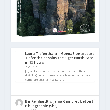
Laura Tiefenthaler - GognaBlog
Laura
zu
Tiefenthaler solos the Eiger North Face
in 15 hours
10. Juli 2026
[…] via Heckmair, autoassicurandosi sui tratti più
difficili. Questa impresa la rese la seconda donna a
compiere la salita in solitaria…
BenReinhardt
Janja Garnbret klettert
zu
Bibliographie (9b+)
7. Juli 2026