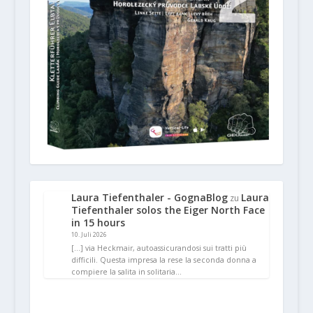
Laura Tiefenthaler - GognaBlog
Laura
zu
Tiefenthaler solos the Eiger North Face
in 15 hours
10. Juli 2026
[…] via Heckmair, autoassicurandosi sui tratti più
difficili. Questa impresa la rese la seconda donna a
compiere la salita in solitaria…