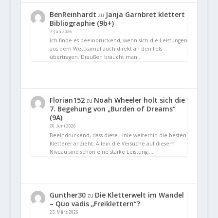
BenReinhardt
Janja Garnbret klettert
zu
Bibliographie (9b+)
7. Juli 2026
Ich finde es beeindruckend, wenn sich die Leistungen
aus dem Wettkampf auch direkt an den Fels
übertragen. Draußen braucht man…
Florian152
Noah Wheeler holt sich die
zu
7. Begehung von „Burden of Dreams“
(9A)
26. Juni 2026
Beeindruckend, dass diese Linie weiterhin die besten
Kletterer anzieht. Allein die Versuche auf diesem
Niveau sind schon eine starke Leistung.…
Gunther30
Die Kletterwelt im Wandel
zu
– Quo vadis „Freiklettern“?
23. März 2026