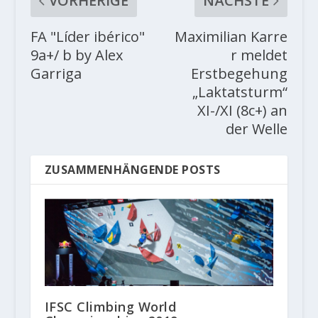
VORHERIGE
NÄCHSTE
FA "Líder ibérico"
Maximilian Karre
9a+/ b by Alex
r meldet
Garriga
Erstbegehung
„Laktatsturm“
XI-/XI (8c+) an
der Welle
ZUSAMMENHÄNGENDE POSTS
IFSC Climbing World