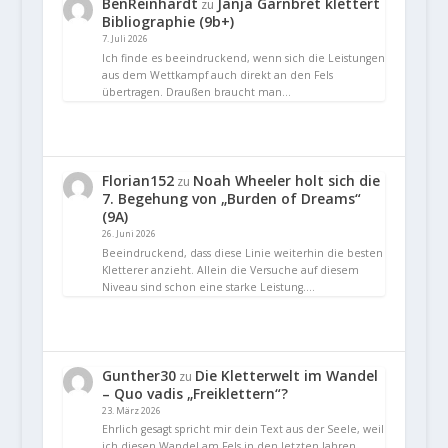
BenReinhardt
Janja Garnbret klettert
zu
Bibliographie (9b+)
7. Juli 2026
Ich finde es beeindruckend, wenn sich die Leistungen
aus dem Wettkampf auch direkt an den Fels
übertragen. Draußen braucht man…
Florian152
Noah Wheeler holt sich die
zu
7. Begehung von „Burden of Dreams“
(9A)
26. Juni 2026
Beeindruckend, dass diese Linie weiterhin die besten
Kletterer anzieht. Allein die Versuche auf diesem
Niveau sind schon eine starke Leistung.…
Gunther30
Die Kletterwelt im Wandel
zu
– Quo vadis „Freiklettern“?
23. März 2026
Ehrlich gesagt spricht mir dein Text aus der Seele, weil
ich diesen Wandel am Fels in den letzten Jahren