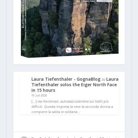
Laura Tiefenthaler - GognaBlog
Laura
zu
Tiefenthaler solos the Eiger North Face
in 15 hours
10. Juli 2026
[…] via Heckmair, autoassicurandosi sui tratti più
difficili. Questa impresa la rese la seconda donna a
compiere la salita in solitaria…