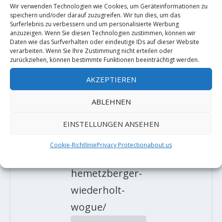
Wir verwenden Technologien wie Cookies, um Geräteinformationen zu
speichern und/oder darauf zuzugreifen. Wir tun dies, um das
Surferlebnis zu verbessern und um personalisierte Werbung
anzuzeigen. Wenn Sie diesen Technologien zustimmen, können wir
Kai
am 3. Juli 2020 um
Daten wie das Surfverhalten oder eindeutige IDs auf dieser Website
verarbeiten. Wenn Sie Ihre Zustimmung nicht erteilen oder
11:30
zurückziehen, können bestimmte Funktionen beeinträchtigt werden.
Habt ihr Roland
AKZEPTIEREN
Hemetzberger
ABLEHNEN
vergessen?
https://www.lac
EINSTELLUNGEN ANSEHEN
rux.com/kletter
Cookie-Richtlinie
Privacy Protection
about us
n/roland-
hemetzberger-
wiederholt-
wogue/