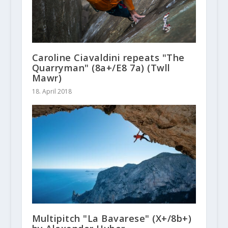
Caroline Ciavaldini repeats "The
Quarryman" (8a+/E8 7a) (Twll
Mawr)
18. April 2018
Multipitch "La Bavarese" (X+/8b+)