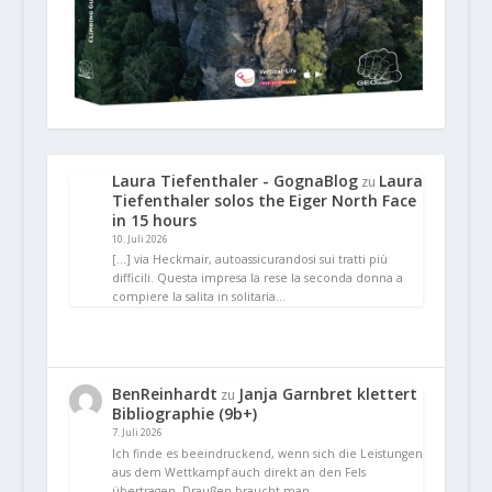
Laura Tiefenthaler - GognaBlog
Laura
zu
Tiefenthaler solos the Eiger North Face
in 15 hours
10. Juli 2026
[…] via Heckmair, autoassicurandosi sui tratti più
difficili. Questa impresa la rese la seconda donna a
compiere la salita in solitaria…
BenReinhardt
Janja Garnbret klettert
zu
Bibliographie (9b+)
7. Juli 2026
Ich finde es beeindruckend, wenn sich die Leistungen
aus dem Wettkampf auch direkt an den Fels
übertragen. Draußen braucht man…