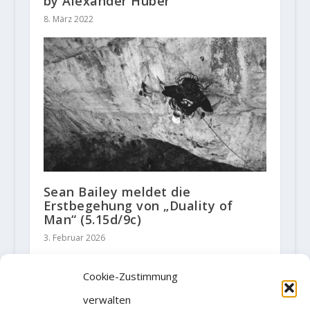
by Alexander Huber
8. März 2022
Sean Bailey meldet die
Erstbegehung von „Duality of
Man“ (5.15d/9c)
3. Februar 2026
Cookie-Zustimmung
verwalten
2 KOMMENTARE