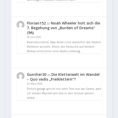
Florian152
Noah Wheeler holt sich die
zu
7. Begehung von „Burden of Dreams“
(9A)
26. Juni 2026
Beeindruckend, dass diese Linie weiterhin die besten
Kletterer anzieht. Allein die Versuche auf diesem
Niveau sind schon eine starke Leistung.…
Gunther30
Die Kletterwelt im Wandel
zu
– Quo vadis „Freiklettern“?
23. März 2026
Ehrlich gesagt spricht mir dein Text aus der Seele, weil
ich diesen Wandel am Fels in den letzten Jahren
selbst…