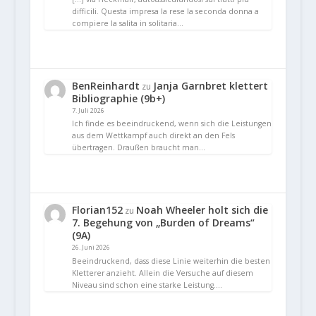
difficili. Questa impresa la rese la seconda donna a
compiere la salita in solitaria…
BenReinhardt
Janja Garnbret klettert
zu
Bibliographie (9b+)
7. Juli 2026
Ich finde es beeindruckend, wenn sich die Leistungen
aus dem Wettkampf auch direkt an den Fels
übertragen. Draußen braucht man…
Florian152
Noah Wheeler holt sich die
zu
7. Begehung von „Burden of Dreams“
(9A)
26. Juni 2026
Beeindruckend, dass diese Linie weiterhin die besten
Kletterer anzieht. Allein die Versuche auf diesem
Niveau sind schon eine starke Leistung.…