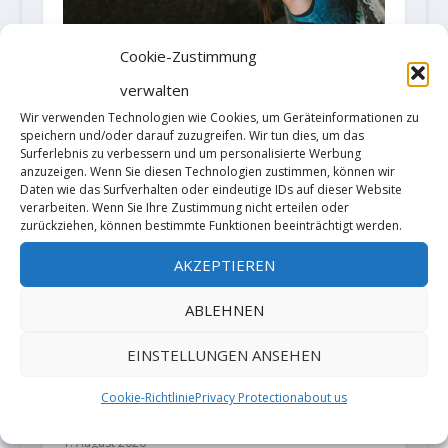
Cookie-Zustimmung
Franziska Dietz punktet
„Headcrash“ (XI-/8c) am
verwalten
Wasserstein
Wir verwenden Technologien wie Cookies, um Geräteinformationen zu
18. Oktober 2021
speichern und/oder darauf zuzugreifen. Wir tun dies, um das
Surferlebnis zu verbessern und um personalisierte Werbung
anzuzeigen. Wenn Sie diesen Technologien zustimmen, können wir
Daten wie das Surfverhalten oder eindeutige IDs auf dieser Website
verarbeiten. Wenn Sie Ihre Zustimmung nicht erteilen oder
zurückziehen, können bestimmte Funktionen beeinträchtigt werden.
AKZEPTIEREN
ABLEHNEN
EINSTELLUNGEN ANSEHEN
Maggie Odette sends "Mutton
Cookie-Richtlinie
Privacy Protection
about us
Bustin" (8b+)
1. August 2020