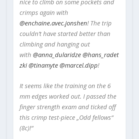
nice to climb on some pockets and
crimps again with
@enchaine.avec.jonshen
! The trip
couldn‘t have started better than
climbing and hanging out
with
@anna_dularidze
@hans_radet
zki
@tinamyte
@marcel.dipp
!
It seems like the training on the 6
mm edges worked out. I passed the
finger strength exam and ticked off
this crimp test-piece „Odd fellows“
(8c)!“