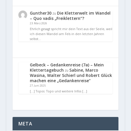
Gunther30
Die Kletterwelt im Wandel
zu
– Quo vadis „Freiklettern“?
23. März 2026
Ehrlich gesagt spricht mir dein Text aus der Seele, weil
ich diesen Wandel am Fels in den letzten Jahren
selbst…
Gelbeck – Gedankenreise (7a) – Mein
Klettertagebuch
Sabine, Marco
zu
Wasina, Walter Schierl und Robert Glück
machen eine „Gedankenreise“
27. Juni 2025
[…] Topos: Topo und weitere Infos […]
META