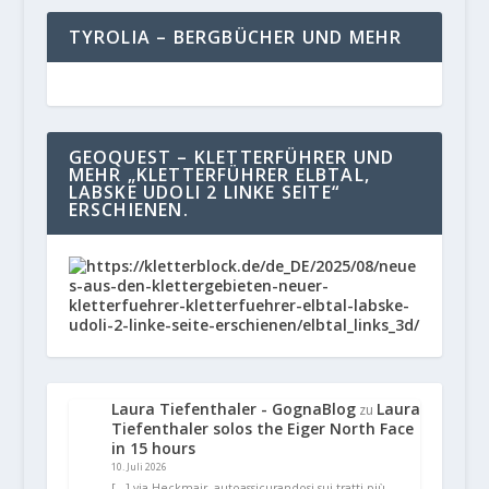
TYROLIA – BERGBÜCHER UND MEHR
GEOQUEST – KLETTERFÜHRER UND
MEHR „KLETTERFÜHRER ELBTAL,
LABSKE UDOLI 2 LINKE SEITE“
ERSCHIENEN.
Laura Tiefenthaler - GognaBlog
Laura
zu
Tiefenthaler solos the Eiger North Face
in 15 hours
10. Juli 2026
[…] via Heckmair, autoassicurandosi sui tratti più