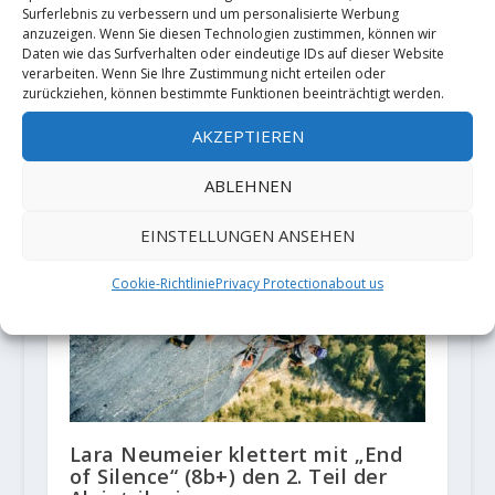
Surferlebnis zu verbessern und um personalisierte Werbung
anzuzeigen. Wenn Sie diesen Technologien zustimmen, können wir
Daten wie das Surfverhalten oder eindeutige IDs auf dieser Website
verarbeiten. Wenn Sie Ihre Zustimmung nicht erteilen oder
zurückziehen, können bestimmte Funktionen beeinträchtigt werden.
Neues aus den Klettergebieten:
Das Kletterverbot an der Badener
AKZEPTIEREN
Wand ist vor Gericht
26. Januar 2024
ABLEHNEN
EINSTELLUNGEN ANSEHEN
Cookie-Richtlinie
Privacy Protection
about us
Lara Neumeier klettert mit „End
of Silence“ (8b+) den 2. Teil der