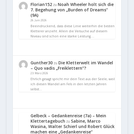
Florian152
Noah Wheeler holt sich die
zu
7. Begehung von „Burden of Dreams“
(9A)
26. Juni 2026
Beeindruckend, dass diese Linie weiterhin die besten
Kletterer anzieht. Allein die Versuche auf diesem
Niveau sind schon eine starke Leistung.…
Gunther30
Die Kletterwelt im Wandel
zu
– Quo vadis „Freiklettern“?
23. März 2026
Ehrlich gesagt spricht mir dein Text aus der Seele, weil
ich diesen Wandel am Fels in den letzten Jahren
selbst…
Gelbeck – Gedankenreise (7a) – Mein
Klettertagebuch
Sabine, Marco
zu
Wasina, Walter Schierl und Robert Glück
machen eine „Gedankenreise“