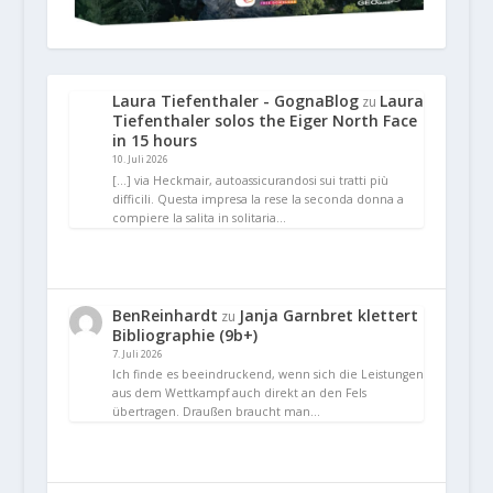
Laura Tiefenthaler - GognaBlog
Laura
zu
Tiefenthaler solos the Eiger North Face
in 15 hours
10. Juli 2026
[…] via Heckmair, autoassicurandosi sui tratti più
difficili. Questa impresa la rese la seconda donna a
compiere la salita in solitaria…
BenReinhardt
Janja Garnbret klettert
zu
Bibliographie (9b+)
7. Juli 2026
Ich finde es beeindruckend, wenn sich die Leistungen
aus dem Wettkampf auch direkt an den Fels
übertragen. Draußen braucht man…