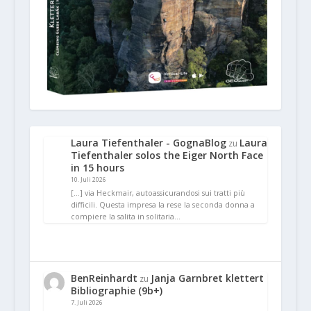
Laura Tiefenthaler - GognaBlog
Laura
zu
Tiefenthaler solos the Eiger North Face
in 15 hours
10. Juli 2026
[…] via Heckmair, autoassicurandosi sui tratti più
difficili. Questa impresa la rese la seconda donna a
compiere la salita in solitaria…
BenReinhardt
Janja Garnbret klettert
zu
Bibliographie (9b+)
7. Juli 2026