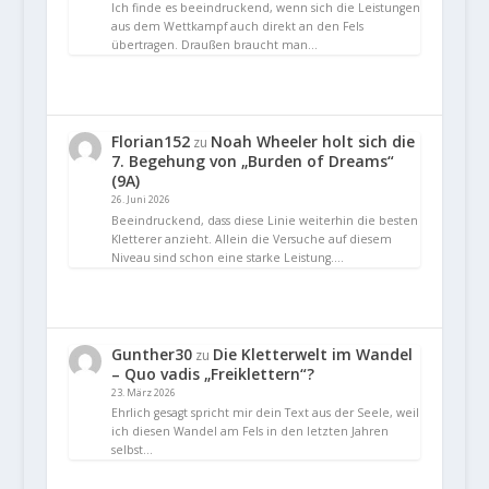
Ich finde es beeindruckend, wenn sich die Leistungen
aus dem Wettkampf auch direkt an den Fels
übertragen. Draußen braucht man…
Florian152
Noah Wheeler holt sich die
zu
7. Begehung von „Burden of Dreams“
(9A)
26. Juni 2026
Beeindruckend, dass diese Linie weiterhin die besten
Kletterer anzieht. Allein die Versuche auf diesem
Niveau sind schon eine starke Leistung.…
Gunther30
Die Kletterwelt im Wandel
zu
– Quo vadis „Freiklettern“?
23. März 2026
Ehrlich gesagt spricht mir dein Text aus der Seele, weil
ich diesen Wandel am Fels in den letzten Jahren
selbst…