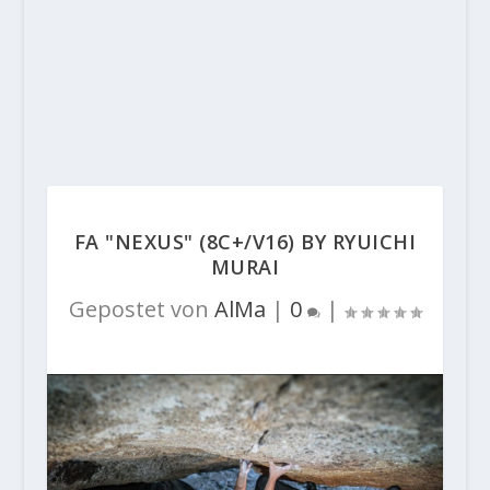
FA "NEXUS" (8C+/V16) BY RYUICHI
MURAI
Gepostet von
AlMa
|
0
|