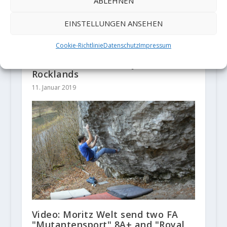
ABLEHNEN
EINSTELLUNGEN ANSEHEN
Cookie-Richtlinie
Datenschutz
Impressum
Video: Oriane Bertone sends an
ascent of "Master Key" (8B),
Rocklands
11. Januar 2019
Video: Moritz Welt send two FA
"Mutantensport" 8A+ and "Royal